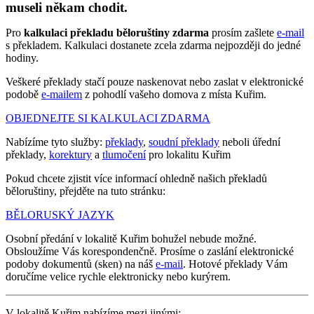
museli někam chodit.
Pro
kalkulaci překladu běloruštiny zdarma
prosím zašlete
e-mail
s překladem. Kalkulaci dostanete zcela zdarma nejpozději do jedné
hodiny.
Veškeré překlady stačí pouze naskenovat nebo zaslat v elektronické
podobě
e-mailem
z pohodlí vašeho domova z místa Kuřim.
OBJEDNEJTE SI KALKULACI ZDARMA
Nabízíme tyto služby:
překlady
,
soudní překlady
neboli úřední
překlady,
korektury
a
tlumočení
pro lokalitu Kuřim
Pokud chcete zjistit více informací ohledně našich překladů
běloruštiny, přejděte na tuto stránku:
BĚLORUSKÝ JAZYK
Osobní předání v lokalitě Kuřim bohužel nebude možné.
Obsloužíme Vás korespondenčně. Prosíme o zaslání elektronické
podoby dokumentů (sken) na náš
e-mail
. Hotové překlady Vám
doručíme velice rychle elektronicky nebo kurýrem.
V lokalitě Kuřim nabízíme mezi jinými: