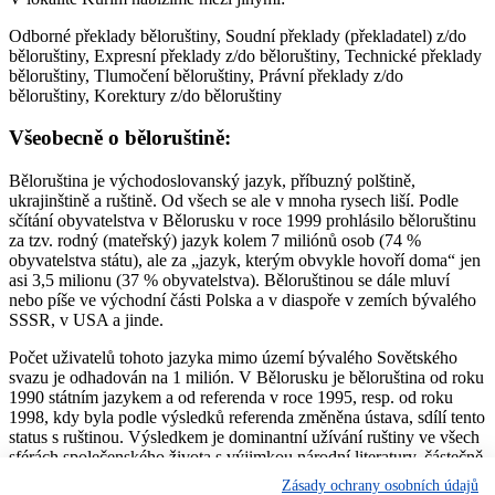
Odborné překlady běloruštiny, Soudní překlady (překladatel) z/do
běloruštiny, Expresní překlady z/do běloruštiny, Technické překlady
běloruštiny, Tlumočení běloruštiny, Právní překlady z/do
běloruštiny, Korektury z/do běloruštiny
Všeobecně o běloruštině:
Běloruština je východoslovanský jazyk, příbuzný polštině,
ukrajinštině a ruštině. Od všech se ale v mnoha rysech liší. Podle
sčítání obyvatelstva v Bělorusku v roce 1999 prohlásilo běloruštinu
za tzv. rodný (mateřský) jazyk kolem 7 miliónů osob (74 %
obyvatelstva státu), ale za „jazyk, kterým obvykle hovoří doma“ jen
asi 3,5 milionu (37 % obyvatelstva). Běloruštinou se dále mluví
nebo píše ve východní části Polska a v diaspoře v zemích bývalého
SSSR, v USA a jinde.
Počet uživatelů tohoto jazyka mimo území bývalého Sovětského
svazu je odhadován na 1 milión. V Bělorusku je běloruština od roku
1990 státním jazykem a od referenda v roce 1995, resp. od roku
1998, kdy byla podle výsledků referenda změněna ústava, sdílí tento
status s ruštinou. Výsledkem je dominantní užívání ruštiny ve všech
sférách společenského života s výjimkou národní literatury, částečně
hudby a národní kultury všeobecně; v omezené míře ji užívají i
Zásady ochrany osobních údajů