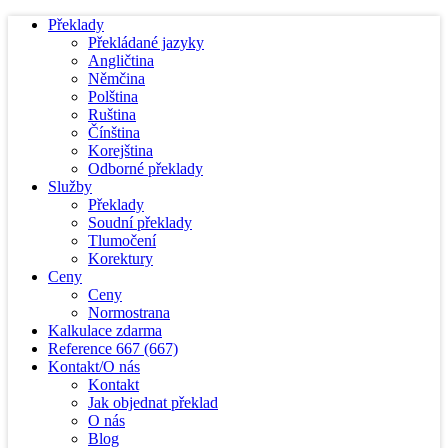
Překlady
Překládané jazyky
Angličtina
Němčina
Polština
Ruština
Čínština
Korejština
Odborné překlady
Služby
Překlady
Soudní překlady
Tlumočení
Korektury
Ceny
Ceny
Normostrana
Kalkulace zdarma
Reference
667
(667)
Kontakt/O nás
Kontakt
Jak objednat překlad
O nás
Blog