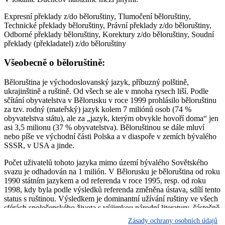
Expresní překlady z/do běloruštiny, Tlumočení běloruštiny,
Technické překlady běloruštiny, Právní překlady z/do běloruštiny,
Odborné překlady běloruštiny, Korektury z/do běloruštiny, Soudní
překlady (překladatel) z/do běloruštiny
Všeobecně o běloruštině:
Běloruština je východoslovanský jazyk, příbuzný polštině,
ukrajinštině a ruštině. Od všech se ale v mnoha rysech liší. Podle
sčítání obyvatelstva v Bělorusku v roce 1999 prohlásilo běloruštinu
za tzv. rodný (mateřský) jazyk kolem 7 miliónů osob (74 %
obyvatelstva státu), ale za „jazyk, kterým obvykle hovoří doma“ jen
asi 3,5 milionu (37 % obyvatelstva). Běloruštinou se dále mluví
nebo píše ve východní části Polska a v diaspoře v zemích bývalého
SSSR, v USA a jinde.
Počet uživatelů tohoto jazyka mimo území bývalého Sovětského
svazu je odhadován na 1 milión. V Bělorusku je běloruština od roku
1990 státním jazykem a od referenda v roce 1995, resp. od roku
1998, kdy byla podle výsledků referenda změněna ústava, sdílí tento
status s ruštinou. Výsledkem je dominantní užívání ruštiny ve všech
sférách společenského života s výjimkou národní literatury, částečně
hudby a národní kultury všeobecně; v omezené míře ji užívají i
Zásady ochrany osobních údajů