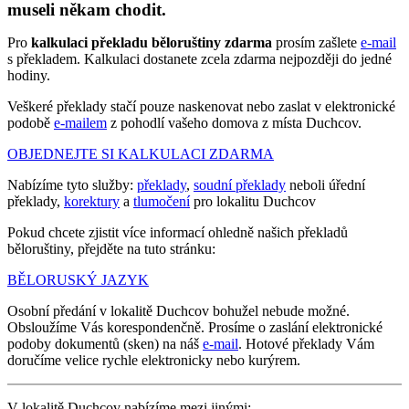
museli někam chodit.
Pro
kalkulaci překladu běloruštiny zdarma
prosím zašlete
e-mail
s překladem. Kalkulaci dostanete zcela zdarma nejpozději do jedné
hodiny.
Veškeré překlady stačí pouze naskenovat nebo zaslat v elektronické
podobě
e-mailem
z pohodlí vašeho domova z místa Duchcov.
OBJEDNEJTE SI KALKULACI ZDARMA
Nabízíme tyto služby:
překlady
,
soudní překlady
neboli úřední
překlady,
korektury
a
tlumočení
pro lokalitu Duchcov
Pokud chcete zjistit více informací ohledně našich překladů
běloruštiny, přejděte na tuto stránku:
BĚLORUSKÝ JAZYK
Osobní předání v lokalitě Duchcov bohužel nebude možné.
Obsloužíme Vás korespondenčně. Prosíme o zaslání elektronické
podoby dokumentů (sken) na náš
e-mail
. Hotové překlady Vám
doručíme velice rychle elektronicky nebo kurýrem.
V lokalitě Duchcov nabízíme mezi jinými: