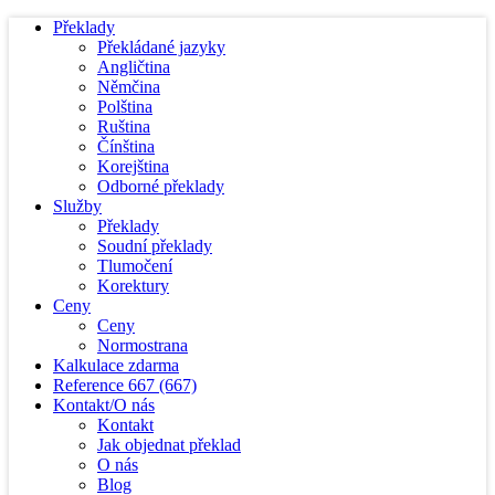
Překlady
Překládané jazyky
Angličtina
Němčina
Polština
Ruština
Čínština
Korejština
Odborné překlady
Služby
Překlady
Soudní překlady
Tlumočení
Korektury
Ceny
Ceny
Normostrana
Kalkulace zdarma
Reference
667
(667)
Kontakt/O nás
Kontakt
Jak objednat překlad
O nás
Blog