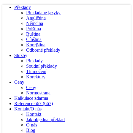
Překlady
Překládané jazyky
Angličtina
Němčina
Polština
Ruština
Čínština
Korejština
Odborné překlady
Služby
Překlady
Soudní překlady
Tlumočení
Korektury
Ceny
Ceny
Normostrana
Kalkulace zdarma
Reference
667
(667)
Kontakt/O nás
Kontakt
Jak objednat překlad
O nás
Blog