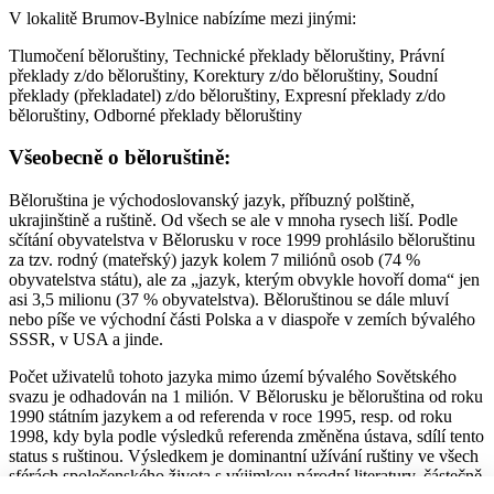
V lokalitě Brumov-Bylnice nabízíme mezi jinými:
Tlumočení běloruštiny, Technické překlady běloruštiny, Právní
překlady z/do běloruštiny, Korektury z/do běloruštiny, Soudní
překlady (překladatel) z/do běloruštiny, Expresní překlady z/do
běloruštiny, Odborné překlady běloruštiny
Všeobecně o běloruštině:
Běloruština je východoslovanský jazyk, příbuzný polštině,
ukrajinštině a ruštině. Od všech se ale v mnoha rysech liší. Podle
sčítání obyvatelstva v Bělorusku v roce 1999 prohlásilo běloruštinu
za tzv. rodný (mateřský) jazyk kolem 7 miliónů osob (74 %
obyvatelstva státu), ale za „jazyk, kterým obvykle hovoří doma“ jen
asi 3,5 milionu (37 % obyvatelstva). Běloruštinou se dále mluví
nebo píše ve východní části Polska a v diaspoře v zemích bývalého
SSSR, v USA a jinde.
Počet uživatelů tohoto jazyka mimo území bývalého Sovětského
svazu je odhadován na 1 milión. V Bělorusku je běloruština od roku
1990 státním jazykem a od referenda v roce 1995, resp. od roku
1998, kdy byla podle výsledků referenda změněna ústava, sdílí tento
status s ruštinou. Výsledkem je dominantní užívání ruštiny ve všech
sférách společenského života s výjimkou národní literatury, částečně