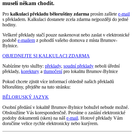
museli někam chodit.
Pro
kalkulaci překladu běloruštiny zdarma
prosím zašlete
e-mail
s překladem. Kalkulaci dostanete zcela zdarma nejpozději do jedné
hodiny.
Veškeré překlady stačí pouze naskenovat nebo zaslat v elektronické
podobě
e-mailem
z pohodlí vašeho domova z místa Brumov-
Bylnice.
OBJEDNEJTE SI KALKULACI ZDARMA
Nabízíme tyto služby:
překlady
,
soudní překlady
neboli úřední
překlady,
korektury
a
tlumočení
pro lokalitu Brumov-Bylnice
Pokud chcete zjistit více informací ohledně našich překladů
běloruštiny, přejděte na tuto stránku:
BĚLORUSKÝ JAZYK
Osobní předání v lokalitě Brumov-Bylnice bohužel nebude možné.
Obsloužíme Vás korespondenčně. Prosíme o zaslání elektronické
podoby dokumentů (sken) na náš
e-mail
. Hotové překlady Vám
doručíme velice rychle elektronicky nebo kurýrem.