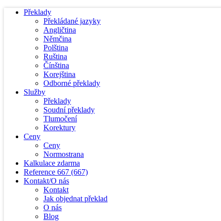
Překlady
Překládané jazyky
Angličtina
Němčina
Polština
Ruština
Čínština
Korejština
Odborné překlady
Služby
Překlady
Soudní překlady
Tlumočení
Korektury
Ceny
Ceny
Normostrana
Kalkulace zdarma
Reference
667
(667)
Kontakt/O nás
Kontakt
Jak objednat překlad
O nás
Blog