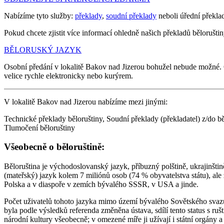
Nabízíme tyto služby:
překlady
,
soudní překlady
neboli úřední překla
Pokud chcete zjistit více informací ohledně našich překladů běloruštiny
BĚLORUSKÝ JAZYK
Osobní předání v lokalitě Bakov nad Jizerou bohužel nebude možné.
velice rychle elektronicky nebo kurýrem.
V lokalitě Bakov nad Jizerou nabízíme mezi jinými:
Technické překlady běloruštiny, Soudní překlady (překladatel) z/do bě
Tlumočení běloruštiny
Všeobecně o běloruštině:
Běloruština je východoslovanský jazyk, příbuzný polštině, ukrajinštině
(mateřský) jazyk kolem 7 miliónů osob (74 % obyvatelstva státu), ale
Polska a v diaspoře v zemích bývalého SSSR, v USA a jinde.
Počet uživatelů tohoto jazyka mimo území bývalého Sovětského svazu
byla podle výsledků referenda změněna ústava, sdílí tento status s ru
národní kultury všeobecně; v omezené míře ji užívají i státní orgány