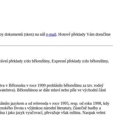
oby dokumentů (sken) na náš
e-mail
. Hotové překlady Vám doručíme
ávní překlady z/do běloruštiny, Expresní překlady z/do běloruštiny,
stva v Bělorusku v roce 1999 prohlásilo běloruštinu za tzv. rodný
atelstva). Běloruštinou se dále mluví nebo píše ve východní části
átním jazykem a od referenda v roce 1995, resp. od roku 1998, kdy
enského života s výjimkou národní literatury, částečně hudby a
vána i jako jazyk vyučovací, převažuje však ruština. Naopak velmi