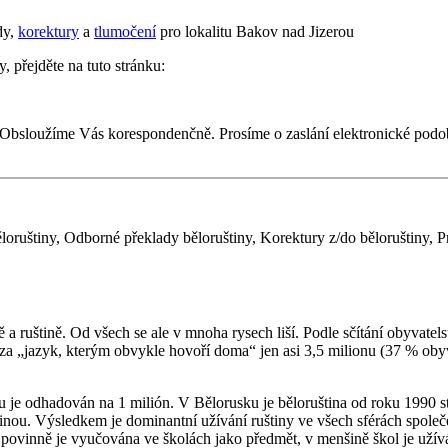
dy,
korektury
a
tlumočení
pro lokalitu Bakov nad Jizerou
, přejděte na tuto stránku:
 Obsloužíme Vás korespondenčně. Prosíme o zaslání elektronické pod
loruštiny, Odborné překlady běloruštiny, Korektury z/do běloruštiny, Pr
 a ruštině. Od všech se ale v mnoha rysech liší. Podle sčítání obyvatel
 za „jazyk, kterým obvykle hovoří doma“ jen asi 3,5 milionu (37 % obyv
 je odhadován na 1 milión. V Bělorusku je běloruština od roku 1990 st
štinou. Výsledkem je dominantní užívání ruštiny ve všech sférách společ
 a povinně je vyučována ve školách jako předmět, v menšině škol je uží