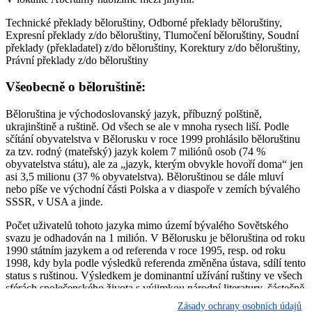
Technické překlady běloruštiny, Odborné překlady běloruštiny,
Expresní překlady z/do běloruštiny, Tlumočení běloruštiny, Soudní
překlady (překladatel) z/do běloruštiny, Korektury z/do běloruštiny,
Právní překlady z/do běloruštiny
Všeobecně o běloruštině:
Běloruština je východoslovanský jazyk, příbuzný polštině,
ukrajinštině a ruštině. Od všech se ale v mnoha rysech liší. Podle
sčítání obyvatelstva v Bělorusku v roce 1999 prohlásilo běloruštinu
za tzv. rodný (mateřský) jazyk kolem 7 miliónů osob (74 %
obyvatelstva státu), ale za „jazyk, kterým obvykle hovoří doma“ jen
asi 3,5 milionu (37 % obyvatelstva). Běloruštinou se dále mluví
nebo píše ve východní části Polska a v diaspoře v zemích bývalého
SSSR, v USA a jinde.
Počet uživatelů tohoto jazyka mimo území bývalého Sovětského
svazu je odhadován na 1 milión. V Bělorusku je běloruština od roku
1990 státním jazykem a od referenda v roce 1995, resp. od roku
1998, kdy byla podle výsledků referenda změněna ústava, sdílí tento
status s ruštinou. Výsledkem je dominantní užívání ruštiny ve všech
sférách společenského života s výjimkou národní literatury, částečně
hudby a národní kultury všeobecně; v omezené míře ji užívají i
Zásady ochrany osobních údajů