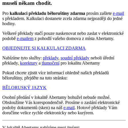
museli někam chodit.
Pro
kalkulaci překladu běloruštiny zdarma
prosím zašlete
e-mail
s překladem. Kalkulaci dostanete zcela zdarma nejpozději do jedné
hodiny.
Veškeré překlady stačí pouze naskenovat nebo zaslat v elektronické
podobě
e-mailem
z pohodlí vašeho domova z místa Abertamy.
OBJEDNEJTE SI KALKULACI ZDARMA
Nabízíme tyto služby:
překlady
,
soudní překlady
neboli úřední
překlady,
korektury
a
tlumočení
pro lokalitu Abertamy
Pokud chcete zjistit více informací ohledně našich překladů
běloruštiny, přejděte na tuto stránku:
BĚLORUSKÝ JAZYK
Osobní předání v lokalitě Abertamy bohužel nebude možné.
Obsloužíme Vás korespondenčně. Prosíme o zaslání elektronické
podoby dokumentů (sken) na náš
e-mail
. Hotové překlady Vám
doručíme velice rychle elektronicky nebo kurýrem.
V lokalitě Abertamy nabízíme mezi jinými: