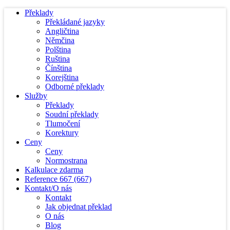
Překlady
Překládané jazyky
Angličtina
Němčina
Polština
Ruština
Čínština
Korejština
Odborné překlady
Služby
Překlady
Soudní překlady
Tlumočení
Korektury
Ceny
Ceny
Normostrana
Kalkulace zdarma
Reference
667
(667)
Kontakt/O nás
Kontakt
Jak objednat překlad
O nás
Blog