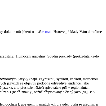
oby dokumentů (sken) na náš
e-mail
. Hotové překlady Vám doručíme
arabštiny, Tlumočení arabštiny, Soudní překlady (překladatel) z/do
vých jazycích se objevují podobné odstředivé tendence, jaké
azyka, a to přestože někteří spisovatelé píší v regionálních
ý a čtený jako [dž], se v
století dochází k upevnění gramatických pravidel. Stala se úředním a