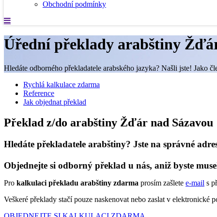
Obchodní podmínky
Úřední překlady arabštiny Žďá
Hledáte odborného překladatele arabského jazyka? Našli jste! Jako čl
Rychlá kalkulace zdarma
Reference
Jak objednat překlad
Překlad z/do arabštiny Žďár nad Sázavou
Hledáte překladatele arabštiny? Jste na správné adre
Objednejte si odborný překlad u nás, aniž byste muse
Pro
kalkulaci překladu arabštiny zdarma
prosím zašlete
e-mail
s p
Veškeré překlady stačí pouze naskenovat nebo zaslat v elektronické
OBJEDNEJTE SI KALKULACI ZDARMA