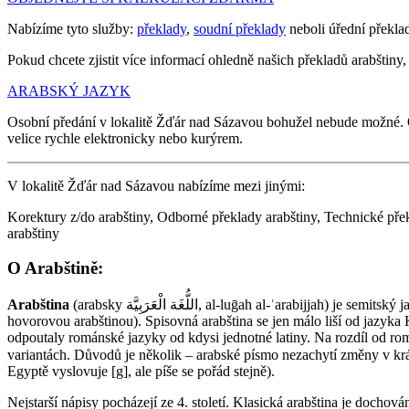
Nabízíme tyto služby:
překlady
,
soudní překlady
neboli úřední překla
Pokud chcete zjistit více informací ohledně našich překladů arabštiny, 
ARABSKÝ JAZYK
Osobní předání v lokalitě Žďár nad Sázavou bohužel nebude možné.
velice rychle elektronicky nebo kurýrem.
V lokalitě Žďár nad Sázavou nabízíme mezi jinými:
Korektury z/do arabštiny, Odborné překlady arabštiny, Technické překl
arabštiny
O Arabštině:
Arabština
(arabsky اللُّغَة الْعَرَبِيَّة‎‎, al-luḡah al-ʿarabijjah) je semitský jazyk. Existují značné rozdíly mezi spisovnou arabštinou a regionálními hovorovými jazyky (např. egyptskou, syrskou, iráckou, marockou
hovorovou arabštinou). Spisovná arabština se jen málo liší od jazyka
odpoutaly románské jazyky od kdysi jednotné latiny. Na rozdíl od romá
variantách. Důvodů je několik – arabské písmo nezachytí změny v krátkých samohláskách
Egyptě vyslovuje [g], ale píše se pořád stejně).
Nejstarší nápisy pocházejí ze 4. století. Klasická arabština je dochová