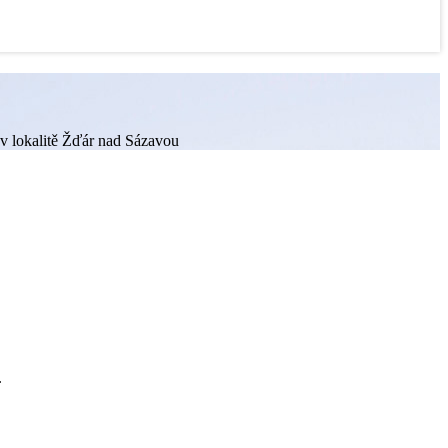
 v lokalitě Žďár nad Sázavou
.