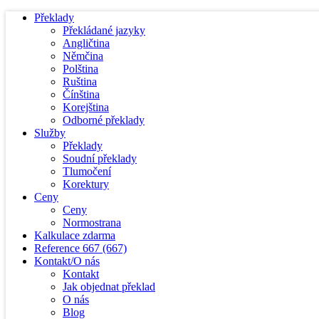
Překlady
Překládané jazyky
Angličtina
Němčina
Polština
Ruština
Čínština
Korejština
Odborné překlady
Služby
Překlady
Soudní překlady
Tlumočení
Korektury
Ceny
Ceny
Normostrana
Kalkulace zdarma
Reference
667
(667)
Kontakt/O nás
Kontakt
Jak objednat překlad
O nás
Blog