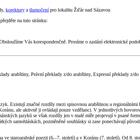
dy,
korektury
a
tlumočení
pro lokalitu Žďár nad Sázavou
přejděte na tuto stránku:
 Obsloužíme Vás korespondenčně. Prosíme o zaslání elektronické pod
ady arabštiny, Právní překlady z/do arabštiny, Expresní překlady z/do 
 Koránu, ale aktivně ji ovládají pouze vzdělanci. V jednotlivých hovoro
nských jazyků se však rozdíly jen v malé míře projevují v psané formě j
, pozměněné souhlásky si zase ponechávají původní zápis (např. znak ج, běžně přepisovan
na ve staroarabské poezii (6.–7. století) a v Koránu (7. století). Od 8. 