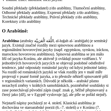
Soudní překlady (překladatel) z/do arabštiny, Tlumočení arabštiny,
Odborné překlady arabštiny, Expresní překlady z/do arabštiny,
Technické překlady arabštiny, Právní překlady z/do arabštiny,
Korektury z/do arabštiny
O Arabštině:
Arabština
(arabsky اللُّغَة الْعَرَبِيَّة‎‎, al-luḡah al-ʿarabijjah) je semitský
jazyk. Existují značné rozdíly mezi spisovnou arabštinou a
regionálními hovorovými jazyky (např. egyptskou, syrskou, iráckou,
marockou hovorovou arabštinou). Spisovná arabština se jen málo
liší od jazyka Koránu, ale aktivně ji ovládají pouze vzdělanci. V
jednotlivých hovorových jazycích se objevují podobné odstředivé
tendence, jaké odpoutaly románské jazyky od kdysi jednotné latiny.
Na rozdíl od románských jazyků se však rozdíly jen v malé míře
projevují v psané formě jazyka, a to přestože někteří spisovatelé píší
v regionálních variantách. Důvodů je několik – arabské písmo
nezachytí změny v krátkých samohláskách, pozměněné souhlásky si
zase ponechávají původní zápis (např. znak ج, běžně přepisovaný a
čtený jako [dž], se v Egyptě vyslovuje [g], ale píše se pořád stejně).
Nejstarší nápisy pocházejí ze 4. století. Klasická arabština je
dochována ve staroarabské poezii (6.–7. století) a v Koránu (7.