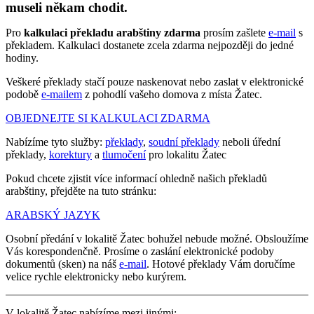
museli někam chodit.
Pro
kalkulaci překladu arabštiny zdarma
prosím zašlete
e-mail
s
překladem. Kalkulaci dostanete zcela zdarma nejpozději do jedné
hodiny.
Veškeré překlady stačí pouze naskenovat nebo zaslat v elektronické
podobě
e-mailem
z pohodlí vašeho domova z místa Žatec.
OBJEDNEJTE SI KALKULACI ZDARMA
Nabízíme tyto služby:
překlady
,
soudní překlady
neboli úřední
překlady,
korektury
a
tlumočení
pro lokalitu Žatec
Pokud chcete zjistit více informací ohledně našich překladů
arabštiny, přejděte na tuto stránku:
ARABSKÝ JAZYK
Osobní předání v lokalitě Žatec bohužel nebude možné. Obsloužíme
Vás korespondenčně. Prosíme o zaslání elektronické podoby
dokumentů (sken) na náš
e-mail
. Hotové překlady Vám doručíme
velice rychle elektronicky nebo kurýrem.
V lokalitě Žatec nabízíme mezi jinými: