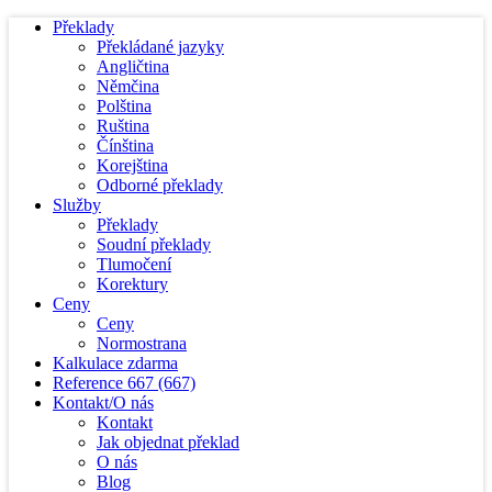
Překlady
Překládané jazyky
Angličtina
Němčina
Polština
Ruština
Čínština
Korejština
Odborné překlady
Služby
Překlady
Soudní překlady
Tlumočení
Korektury
Ceny
Ceny
Normostrana
Kalkulace zdarma
Reference
667
(667)
Kontakt/O nás
Kontakt
Jak objednat překlad
O nás
Blog