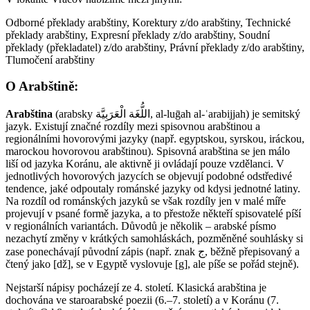
Odborné překlady arabštiny, Korektury z/do arabštiny, Technické
překlady arabštiny, Expresní překlady z/do arabštiny, Soudní
překlady (překladatel) z/do arabštiny, Právní překlady z/do arabštiny,
Tlumočení arabštiny
O Arabštině:
Arabština
(arabsky اللُّغَة الْعَرَبِيَّة‎‎, al-luḡah al-ʿarabijjah) je semitský
jazyk. Existují značné rozdíly mezi spisovnou arabštinou a
regionálními hovorovými jazyky (např. egyptskou, syrskou, iráckou,
marockou hovorovou arabštinou). Spisovná arabština se jen málo
liší od jazyka Koránu, ale aktivně ji ovládají pouze vzdělanci. V
jednotlivých hovorových jazycích se objevují podobné odstředivé
tendence, jaké odpoutaly románské jazyky od kdysi jednotné latiny.
Na rozdíl od románských jazyků se však rozdíly jen v malé míře
projevují v psané formě jazyka, a to přestože někteří spisovatelé píší
v regionálních variantách. Důvodů je několik – arabské písmo
nezachytí změny v krátkých samohláskách, pozměněné souhlásky si
zase ponechávají původní zápis (např. znak ج, běžně přepisovaný a
čtený jako [dž], se v Egyptě vyslovuje [g], ale píše se pořád stejně).
Nejstarší nápisy pocházejí ze 4. století. Klasická arabština je
dochována ve staroarabské poezii (6.–7. století) a v Koránu (7.