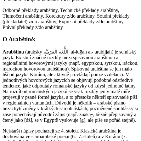
Odborné překlady arabštiny, Technické překlady arabštiny,
Tlumočení arabštiny, Korektury z/do arabštiny, Soudní překlady
(překladatel) z/do arabštiny, Expresní překlady z/do arabštiny,
Právní překlady z/do arabštiny
O Arabštině:
Arabština
(arabsky اللُّغَة الْعَرَبِيَّة‎‎, al-luḡah al-ʿarabijjah) je semitský
jazyk. Existují značné rozdíly mezi spisovnou arabštinou a
regionálními hovorovými jazyky (např. egyptskou, syrskou, iráckou,
marockou hovorovou arabštinou). Spisovná arabština se jen málo
liší od jazyka Koránu, ale aktivně ji ovládají pouze vzdělanci. V
jednotlivých hovorových jazycích se objevují podobné odstředivé
tendence, jaké odpoutaly románské jazyky od kdysi jednotné latiny.
Na rozdíl od románských jazyků se však rozdíly jen v malé míře
projevují v psané formě jazyka, a to přestože někteří spisovatelé píší
v regionálních variantách. Důvodů je několik – arabské písmo
nezachytí změny v krátkých samohláskách, pozměněné souhlásky si
zase ponechávají původní zápis (např. znak ج, běžně přepisovaný a
čtený jako [dž], se v Egyptě vyslovuje [g], ale píše se pořád stejně).
Nejstarší nápisy pocházejí ze 4. století. Klasická arabština je
dochována ve staroarabské poezii (6.–7. století) a v Koránu (7.