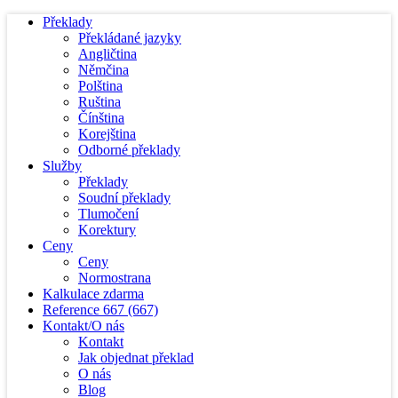
Překlady
Překládané jazyky
Angličtina
Němčina
Polština
Ruština
Čínština
Korejština
Odborné překlady
Služby
Překlady
Soudní překlady
Tlumočení
Korektury
Ceny
Ceny
Normostrana
Kalkulace zdarma
Reference
667
(667)
Kontakt/O nás
Kontakt
Jak objednat překlad
O nás
Blog