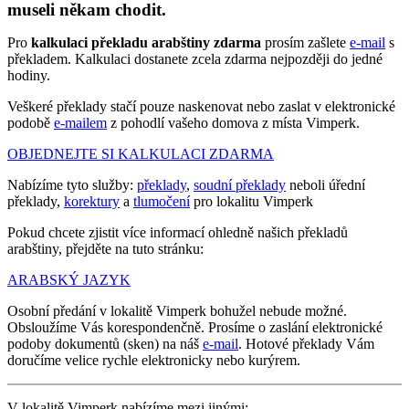
museli někam chodit.
Pro
kalkulaci překladu arabštiny zdarma
prosím zašlete
e-mail
s
překladem. Kalkulaci dostanete zcela zdarma nejpozději do jedné
hodiny.
Veškeré překlady stačí pouze naskenovat nebo zaslat v elektronické
podobě
e-mailem
z pohodlí vašeho domova z místa Vimperk.
OBJEDNEJTE SI KALKULACI ZDARMA
Nabízíme tyto služby:
překlady
,
soudní překlady
neboli úřední
překlady,
korektury
a
tlumočení
pro lokalitu Vimperk
Pokud chcete zjistit více informací ohledně našich překladů
arabštiny, přejděte na tuto stránku:
ARABSKÝ JAZYK
Osobní předání v lokalitě Vimperk bohužel nebude možné.
Obsloužíme Vás korespondenčně. Prosíme o zaslání elektronické
podoby dokumentů (sken) na náš
e-mail
. Hotové překlady Vám
doručíme velice rychle elektronicky nebo kurýrem.
V lokalitě Vimperk nabízíme mezi jinými: