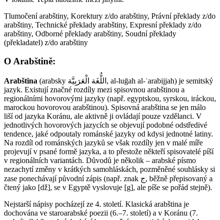
Tlumočení arabštiny, Korektury z/do arabštiny, Právní překlady z/do
arabštiny, Technické překlady arabštiny, Expresní překlady z/do
arabštiny, Odborné překlady arabštiny, Soudní překlady
(překladatel) z/do arabštiny
O Arabštině:
Arabština
(arabsky اللُّغَة الْعَرَبِيَّة‎‎, al-luḡah al-ʿarabijjah) je semitský
jazyk. Existují značné rozdíly mezi spisovnou arabštinou a
regionálními hovorovými jazyky (např. egyptskou, syrskou, iráckou,
marockou hovorovou arabštinou). Spisovná arabština se jen málo
liší od jazyka Koránu, ale aktivně ji ovládají pouze vzdělanci. V
jednotlivých hovorových jazycích se objevují podobné odstředivé
tendence, jaké odpoutaly románské jazyky od kdysi jednotné latiny.
Na rozdíl od románských jazyků se však rozdíly jen v malé míře
projevují v psané formě jazyka, a to přestože někteří spisovatelé píší
v regionálních variantách. Důvodů je několik – arabské písmo
nezachytí změny v krátkých samohláskách, pozměněné souhlásky si
zase ponechávají původní zápis (např. znak ج, běžně přepisovaný a
čtený jako [dž], se v Egyptě vyslovuje [g], ale píše se pořád stejně).
Nejstarší nápisy pocházejí ze 4. století. Klasická arabština je
dochována ve staroarabské poezii (6.–7. století) a v Koránu (7.