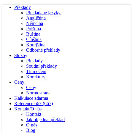
Překlady
Překládané jazyky
Angličtina
Němčina
Polština
Ruština
Čínština
Korejština
Odborné překlady
Služby
Překlady
Soudní překlady
Tlumočení
Korektury
Ceny
Ceny
Normostrana
Kalkulace zdarma
Reference
667
(667)
Kontakt/O nás
Kontakt
Jak objednat překlad
O nás
Blog