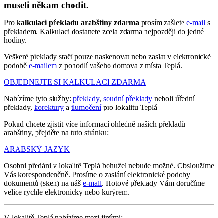
museli někam chodit.
Pro
kalkulaci překladu arabštiny zdarma
prosím zašlete
e-mail
s
překladem. Kalkulaci dostanete zcela zdarma nejpozději do jedné
hodiny.
Veškeré překlady stačí pouze naskenovat nebo zaslat v elektronické
podobě
e-mailem
z pohodlí vašeho domova z místa Teplá.
OBJEDNEJTE SI KALKULACI ZDARMA
Nabízíme tyto služby:
překlady
,
soudní překlady
neboli úřední
překlady,
korektury
a
tlumočení
pro lokalitu Teplá
Pokud chcete zjistit více informací ohledně našich překladů
arabštiny, přejděte na tuto stránku:
ARABSKÝ JAZYK
Osobní předání v lokalitě Teplá bohužel nebude možné. Obsloužíme
Vás korespondenčně. Prosíme o zaslání elektronické podoby
dokumentů (sken) na náš
e-mail
. Hotové překlady Vám doručíme
velice rychle elektronicky nebo kurýrem.
V lokalitě Teplá nabízíme mezi jinými: