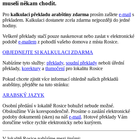
museli někam chodit.
Pro
kalkulaci překladu arabštiny zdarma
prosím zašlete
e-mail
s
překladem. Kalkulaci dostanete zcela zdarma nejpozději do jedné
hodiny.
Veškeré překlady stačí pouze naskenovat nebo zaslat v elektronické
podobě
e-mailem
z pohodlí vašeho domova z místa Rosice.
OBJEDNEJTE SI KALKULACI ZDARMA
Nabízíme tyto služby:
překlady
,
soudní překlady
neboli úřední
překlady,
korektury
a
tlumočení
pro lokalitu Rosice
Pokud chcete zjistit více informací ohledně našich překladů
arabštiny, přejděte na tuto stránku:
ARABSKÝ JAZYK
Osobní předání v lokalitě Rosice bohužel nebude možné.
Obsloužíme Vás korespondenčně. Prosíme o zaslání elektronické
podoby dokumentů (sken) na náš
e-mail
. Hotové překlady Vám
doručíme velice rychle elektronicky nebo kurýrem.
V lokalitě Rosice nabízíme mezi jinými: