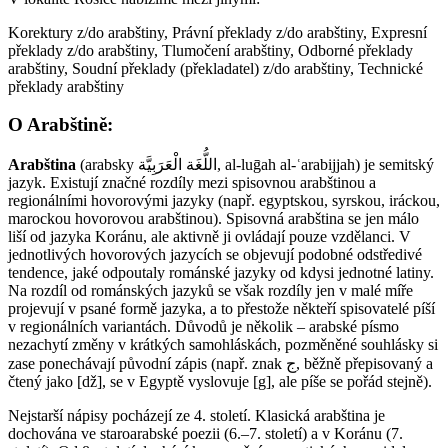
Korektury z/do arabštiny, Právní překlady z/do arabštiny, Expresní
překlady z/do arabštiny, Tlumočení arabštiny, Odborné překlady
arabštiny, Soudní překlady (překladatel) z/do arabštiny, Technické
překlady arabštiny
O Arabštině:
Arabština
(arabsky اللُّغَة الْعَرَبِيَّة‎‎, al-luḡah al-ʿarabijjah) je semitský
jazyk. Existují značné rozdíly mezi spisovnou arabštinou a
regionálními hovorovými jazyky (např. egyptskou, syrskou, iráckou,
marockou hovorovou arabštinou). Spisovná arabština se jen málo
liší od jazyka Koránu, ale aktivně ji ovládají pouze vzdělanci. V
jednotlivých hovorových jazycích se objevují podobné odstředivé
tendence, jaké odpoutaly románské jazyky od kdysi jednotné latiny.
Na rozdíl od románských jazyků se však rozdíly jen v malé míře
projevují v psané formě jazyka, a to přestože někteří spisovatelé píší
v regionálních variantách. Důvodů je několik – arabské písmo
nezachytí změny v krátkých samohláskách, pozměněné souhlásky si
zase ponechávají původní zápis (např. znak ج, běžně přepisovaný a
čtený jako [dž], se v Egyptě vyslovuje [g], ale píše se pořád stejně).
Nejstarší nápisy pocházejí ze 4. století. Klasická arabština je
dochována ve staroarabské poezii (6.–7. století) a v Koránu (7.