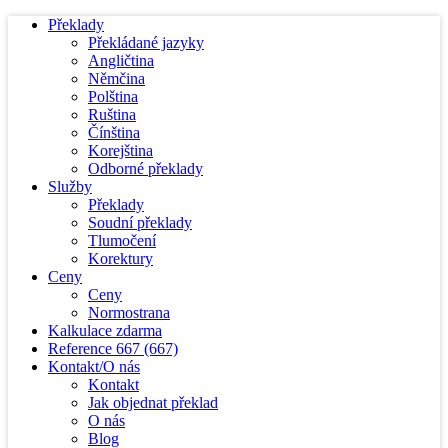
Překlady
Překládané jazyky
Angličtina
Němčina
Polština
Ruština
Čínština
Korejština
Odborné překlady
Služby
Překlady
Soudní překlady
Tlumočení
Korektury
Ceny
Ceny
Normostrana
Kalkulace zdarma
Reference
667
(667)
Kontakt/O nás
Kontakt
Jak objednat překlad
O nás
Blog