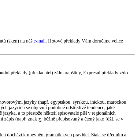
ntů (sken) na náš
e-mail
. Hotové překlady Vám doručíme velice
udní překlady (překladatel) z/do arabštiny, Expresní překlady z/do
vých jazycích se objevují podobné odstředivé tendence, jaké
azyka, a to přestože někteří spisovatelé píší v regionálních
ý a čtený jako [dž], se v
století dochází k upevnění gramatických pravidel. Stala se úředním a