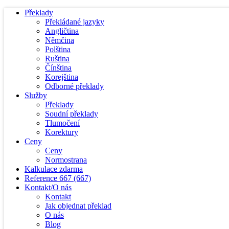
Překlady
Překládané jazyky
Angličtina
Němčina
Polština
Ruština
Čínština
Korejština
Odborné překlady
Služby
Překlady
Soudní překlady
Tlumočení
Korektury
Ceny
Ceny
Normostrana
Kalkulace zdarma
Reference
667
(667)
Kontakt/O nás
Kontakt
Jak objednat překlad
O nás
Blog