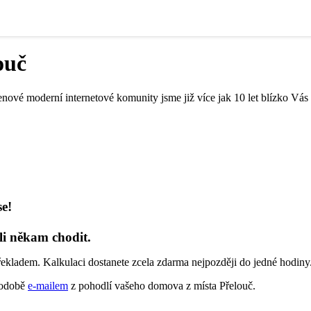
ouč
nové moderní internetové komunity jsme již více jak 10 let blízko Vás 
se!
li někam chodit.
řekladem. Kalkulaci dostanete zcela zdarma nejpozději do jedné hodiny
 podobě
e-mailem
z pohodlí vašeho domova z místa Přelouč.