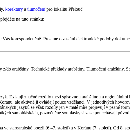
dy,
korektury
a
tlumočení
pro lokalitu Přelouč
přejděte na tuto stránku:
e Vás korespondenčně. Prosíme o zaslání elektronické podoby dokume
 z/do arabštiny, Technické překlady arabštiny, Tlumočení arabštiny, So
 Koránu, ale aktivně ji ovládají pouze vzdělanci. V jednotlivých hovoro
nských jazyků se však rozdíly jen v malé míře projevují v psané formě j
, pozměněné souhlásky si zase ponechávají původní zápis (např. znak ج, běžně přepisovan
na ve staroarabské poezii (6.–7. století) a v Koránu (7. století). Od 8. 