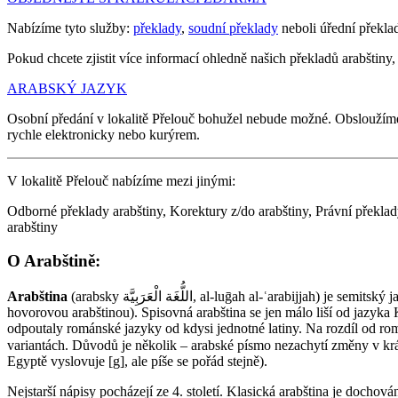
Nabízíme tyto služby:
překlady
,
soudní překlady
neboli úřední překla
Pokud chcete zjistit více informací ohledně našich překladů arabštiny, 
ARABSKÝ JAZYK
Osobní předání v lokalitě Přelouč bohužel nebude možné. Obsloužím
rychle elektronicky nebo kurýrem.
V lokalitě Přelouč nabízíme mezi jinými:
Odborné překlady arabštiny, Korektury z/do arabštiny, Právní překlady
arabštiny
O Arabštině:
Arabština
(arabsky اللُّغَة الْعَرَبِيَّة‎‎, al-luḡah al-ʿarabijjah) je semitský jazyk. Existují značné rozdíly mezi spisovnou arabštinou a regionálními hovorovými jazyky (např. egyptskou, syrskou, iráckou, marockou
hovorovou arabštinou). Spisovná arabština se jen málo liší od jazyka
odpoutaly románské jazyky od kdysi jednotné latiny. Na rozdíl od romá
variantách. Důvodů je několik – arabské písmo nezachytí změny v krátkých samohláskách
Egyptě vyslovuje [g], ale píše se pořád stejně).
Nejstarší nápisy pocházejí ze 4. století. Klasická arabština je dochová