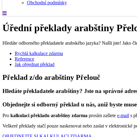
Obchodní podmínky
Úřední překlady arabštiny Přel
Hledáte odborného překladatele arabského jazyka? Našli jste! Jako čle
Rychlá kalkulace zdarma
Reference
Jak objednat překlad
Překlad z/do arabštiny Přelouč
Hledáte překladatele arabštiny? Jste na správné adre
Objednejte si odborný překlad u nás, aniž byste muse
Pro
kalkulaci překladu arabštiny zdarma
prosím zašlete
e-mail
s p
Veškeré překlady stačí pouze naskenovat nebo zaslat v elektronické
OBJEDNEJTE SI KALKULACI ZDARMA