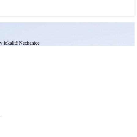
 v lokalitě Nechanice
.