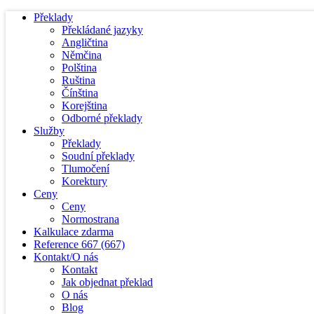
Překlady
Překládané jazyky
Angličtina
Němčina
Polština
Ruština
Čínština
Korejština
Odborné překlady
Služby
Překlady
Soudní překlady
Tlumočení
Korektury
Ceny
Ceny
Normostrana
Kalkulace zdarma
Reference
667
(667)
Kontakt/O nás
Kontakt
Jak objednat překlad
O nás
Blog