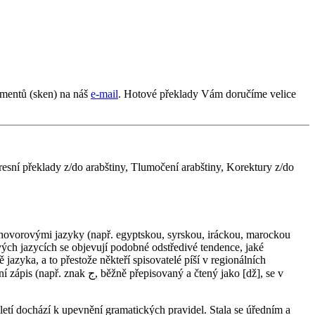
umentů (sken) na náš
e-mail
. Hotové překlady Vám doručíme velice
resní překlady z/do arabštiny, Tlumočení arabštiny, Korektury z/do
vých jazycích se objevují podobné odstředivé tendence, jaké
azyka, a to přestože někteří spisovatelé píší v regionálních
ý a čtený jako [dž], se v
století dochází k upevnění gramatických pravidel. Stala se úředním a