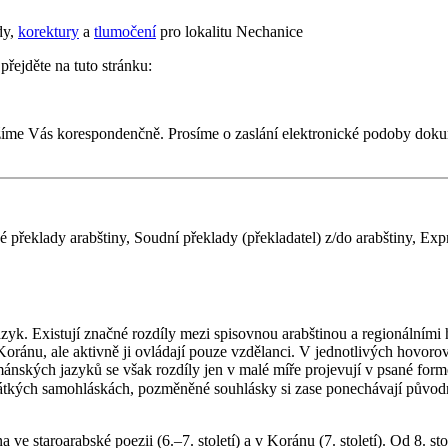
dy,
korektury
a
tlumočení
pro lokalitu Nechanice
přejděte na tuto stránku:
žíme Vás korespondenčně. Prosíme o zaslání elektronické podoby dok
 překlady arabštiny, Soudní překlady (překladatel) z/do arabštiny, Exp
 Koránu, ale aktivně ji ovládají pouze vzdělanci. V jednotlivých hovoro
nských jazyků se však rozdíly jen v malé míře projevují v psané formě j
, pozměněné souhlásky si zase ponechávají původní zápis (např. znak ج, běžně přepisovan
na ve staroarabské poezii (6.–7. století) a v Koránu (7. století). Od 8. 