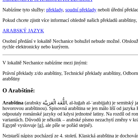
Nabízíme tyto služby:
překlady
,
soudní překlady
neboli úřední překla
Pokud chcete zjistit více informací ohledně našich překladů arabštiny, 
ARABSKÝ JAZYK
Osobní předání v lokalitě Nechanice bohužel nebude možné. Obslou
rychle elektronicky nebo kurýrem.
V lokalitě Nechanice nabízíme mezi jinými:
Právní překlady z/do arabštiny, Technické překlady arabštiny, Odborné
arabštiny
O Arabštině:
Arabština
(arabsky اللُّغَة الْعَرَبِيَّة‎‎, al-luḡah al-ʿarabijjah) je semitský jazyk. Existují značné rozdíly mezi spisovnou arabštinou a regionálními hovorovými jazyky (např. egyptskou, syrskou, iráckou, marockou
hovorovou arabštinou). Spisovná arabština se jen málo liší od jazyka
odpoutaly románské jazyky od kdysi jednotné latiny. Na rozdíl od romá
variantách. Důvodů je několik – arabské písmo nezachytí změny v krátkých samohláskách
Egyptě vyslovuje [g], ale píše se pořád stejně).
Nejstarší nápisy pocházejí ze 4. století. Klasická arabština je dochová