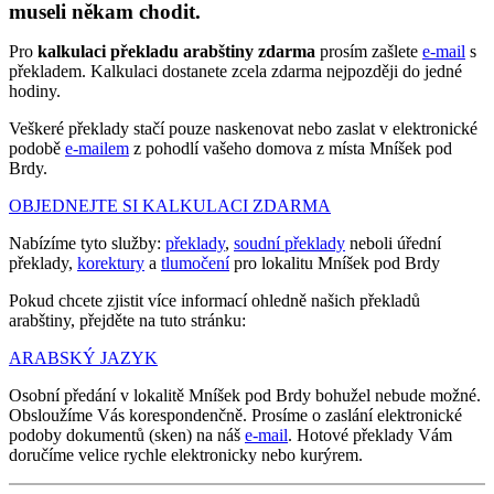
museli někam chodit.
Pro
kalkulaci překladu arabštiny zdarma
prosím zašlete
e-mail
s
překladem. Kalkulaci dostanete zcela zdarma nejpozději do jedné
hodiny.
Veškeré překlady stačí pouze naskenovat nebo zaslat v elektronické
podobě
e-mailem
z pohodlí vašeho domova z místa Mníšek pod
Brdy.
OBJEDNEJTE SI KALKULACI ZDARMA
Nabízíme tyto služby:
překlady
,
soudní překlady
neboli úřední
překlady,
korektury
a
tlumočení
pro lokalitu Mníšek pod Brdy
Pokud chcete zjistit více informací ohledně našich překladů
arabštiny, přejděte na tuto stránku:
ARABSKÝ JAZYK
Osobní předání v lokalitě Mníšek pod Brdy bohužel nebude možné.
Obsloužíme Vás korespondenčně. Prosíme o zaslání elektronické
podoby dokumentů (sken) na náš
e-mail
. Hotové překlady Vám
doručíme velice rychle elektronicky nebo kurýrem.