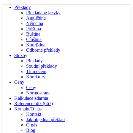
Překlady
Překládané jazyky
Angličtina
Němčina
Polština
Ruština
Čínština
Korejština
Odborné překlady
Služby
Překlady
Soudní překlady
Tlumočení
Korektury
Ceny
Ceny
Normostrana
Kalkulace zdarma
Reference
667
(667)
Kontakt/O nás
Kontakt
Jak objednat překlad
O nás
Blog