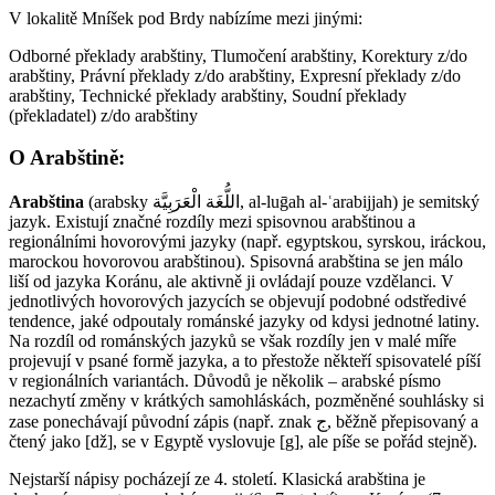
V lokalitě Mníšek pod Brdy nabízíme mezi jinými:
Odborné překlady arabštiny, Tlumočení arabštiny, Korektury z/do
arabštiny, Právní překlady z/do arabštiny, Expresní překlady z/do
arabštiny, Technické překlady arabštiny, Soudní překlady
(překladatel) z/do arabštiny
O Arabštině:
Arabština
(arabsky اللُّغَة الْعَرَبِيَّة‎‎, al-luḡah al-ʿarabijjah) je semitský
jazyk. Existují značné rozdíly mezi spisovnou arabštinou a
regionálními hovorovými jazyky (např. egyptskou, syrskou, iráckou,
marockou hovorovou arabštinou). Spisovná arabština se jen málo
liší od jazyka Koránu, ale aktivně ji ovládají pouze vzdělanci. V
jednotlivých hovorových jazycích se objevují podobné odstředivé
tendence, jaké odpoutaly románské jazyky od kdysi jednotné latiny.
Na rozdíl od románských jazyků se však rozdíly jen v malé míře
projevují v psané formě jazyka, a to přestože někteří spisovatelé píší
v regionálních variantách. Důvodů je několik – arabské písmo
nezachytí změny v krátkých samohláskách, pozměněné souhlásky si
zase ponechávají původní zápis (např. znak ج, běžně přepisovaný a
čtený jako [dž], se v Egyptě vyslovuje [g], ale píše se pořád stejně).
Nejstarší nápisy pocházejí ze 4. století. Klasická arabština je