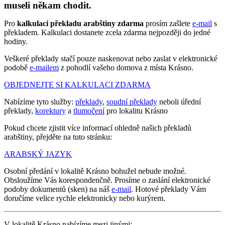
museli někam chodit.
Pro
kalkulaci překladu arabštiny zdarma
prosím zašlete
e-mail
s
překladem. Kalkulaci dostanete zcela zdarma nejpozději do jedné
hodiny.
Veškeré překlady stačí pouze naskenovat nebo zaslat v elektronické
podobě
e-mailem
z pohodlí vašeho domova z místa Krásno.
OBJEDNEJTE SI KALKULACI ZDARMA
Nabízíme tyto služby:
překlady
,
soudní překlady
neboli úřední
překlady,
korektury
a
tlumočení
pro lokalitu Krásno
Pokud chcete zjistit více informací ohledně našich překladů
arabštiny, přejděte na tuto stránku:
ARABSKÝ JAZYK
Osobní předání v lokalitě Krásno bohužel nebude možné.
Obsloužíme Vás korespondenčně. Prosíme o zaslání elektronické
podoby dokumentů (sken) na náš
e-mail
. Hotové překlady Vám
doručíme velice rychle elektronicky nebo kurýrem.
V lokalitě Krásno nabízíme mezi jinými: