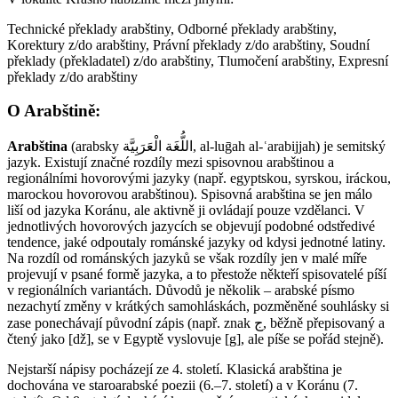
Technické překlady arabštiny, Odborné překlady arabštiny,
Korektury z/do arabštiny, Právní překlady z/do arabštiny, Soudní
překlady (překladatel) z/do arabštiny, Tlumočení arabštiny, Expresní
překlady z/do arabštiny
O Arabštině:
Arabština
(arabsky اللُّغَة الْعَرَبِيَّة‎‎, al-luḡah al-ʿarabijjah) je semitský
jazyk. Existují značné rozdíly mezi spisovnou arabštinou a
regionálními hovorovými jazyky (např. egyptskou, syrskou, iráckou,
marockou hovorovou arabštinou). Spisovná arabština se jen málo
liší od jazyka Koránu, ale aktivně ji ovládají pouze vzdělanci. V
jednotlivých hovorových jazycích se objevují podobné odstředivé
tendence, jaké odpoutaly románské jazyky od kdysi jednotné latiny.
Na rozdíl od románských jazyků se však rozdíly jen v malé míře
projevují v psané formě jazyka, a to přestože někteří spisovatelé píší
v regionálních variantách. Důvodů je několik – arabské písmo
nezachytí změny v krátkých samohláskách, pozměněné souhlásky si
zase ponechávají původní zápis (např. znak ج, běžně přepisovaný a
čtený jako [dž], se v Egyptě vyslovuje [g], ale píše se pořád stejně).
Nejstarší nápisy pocházejí ze 4. století. Klasická arabština je
dochována ve staroarabské poezii (6.–7. století) a v Koránu (7.