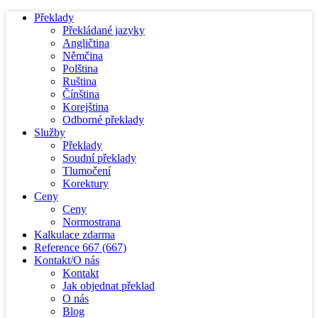
Překlady
Překládané jazyky
Angličtina
Němčina
Polština
Ruština
Čínština
Korejština
Odborné překlady
Služby
Překlady
Soudní překlady
Tlumočení
Korektury
Ceny
Ceny
Normostrana
Kalkulace zdarma
Reference
667
(667)
Kontakt/O nás
Kontakt
Jak objednat překlad
O nás
Blog