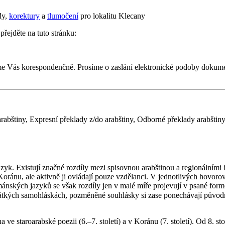
dy,
korektury
a
tlumočení
pro lokalitu Klecany
přejděte na tuto stránku:
me Vás korespondenčně. Prosíme o zaslání elektronické podoby dokume
rabštiny, Expresní překlady z/do arabštiny, Odborné překlady arabštiny
 Koránu, ale aktivně ji ovládají pouze vzdělanci. V jednotlivých hovoro
nských jazyků se však rozdíly jen v malé míře projevují v psané formě j
, pozměněné souhlásky si zase ponechávají původní zápis (např. znak ج, běžně přepisovan
na ve staroarabské poezii (6.–7. století) a v Koránu (7. století). Od 8. 