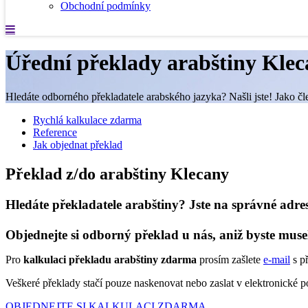
Obchodní podmínky
Úřední překlady arabštiny Kle
Hledáte odborného překladatele arabského jazyka? Našli jste! Jako čl
Rychlá kalkulace zdarma
Reference
Jak objednat překlad
Překlad z/do arabštiny Klecany
Hledáte překladatele arabštiny? Jste na správné adre
Objednejte si odborný překlad u nás, aniž byste muse
Pro
kalkulaci překladu arabštiny zdarma
prosím zašlete
e-mail
s p
Veškeré překlady stačí pouze naskenovat nebo zaslat v elektronické
OBJEDNEJTE SI KALKULACI ZDARMA