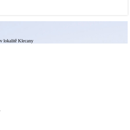
 v lokalitě Klecany
.