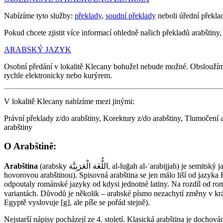
Nabízíme tyto služby:
překlady
,
soudní překlady
neboli úřední překla
Pokud chcete zjistit více informací ohledně našich překladů arabštiny, 
ARABSKÝ JAZYK
Osobní předání v lokalitě Klecany bohužel nebude možné. Obslouží
rychle elektronicky nebo kurýrem.
V lokalitě Klecany nabízíme mezi jinými:
Právní překlady z/do arabštiny, Korektury z/do arabštiny, Tlumočení a
arabštiny
O Arabštině:
Arabština
(arabsky اللُّغَة الْعَرَبِيَّة‎‎, al-luḡah al-ʿarabijjah) je semitský jazyk. Existují značné rozdíly mezi spisovnou arabštinou a regionálními hovorovými jazyky (např. egyptskou, syrskou, iráckou, marockou
hovorovou arabštinou). Spisovná arabština se jen málo liší od jazyka
odpoutaly románské jazyky od kdysi jednotné latiny. Na rozdíl od romá
variantách. Důvodů je několik – arabské písmo nezachytí změny v krátkých samohláskách
Egyptě vyslovuje [g], ale píše se pořád stejně).
Nejstarší nápisy pocházejí ze 4. století. Klasická arabština je dochová