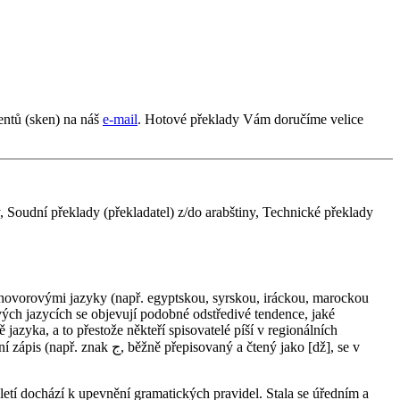
ntů (sken) na náš
e-mail
. Hotové překlady Vám doručíme velice
, Soudní překlady (překladatel) z/do arabštiny, Technické překlady
vých jazycích se objevují podobné odstředivé tendence, jaké
azyka, a to přestože někteří spisovatelé píší v regionálních
ý a čtený jako [dž], se v
století dochází k upevnění gramatických pravidel. Stala se úředním a