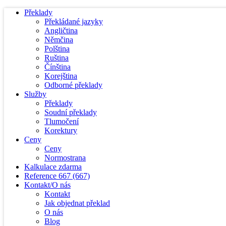
Překlady
Překládané jazyky
Angličtina
Němčina
Polština
Ruština
Čínština
Korejština
Odborné překlady
Služby
Překlady
Soudní překlady
Tlumočení
Korektury
Ceny
Ceny
Normostrana
Kalkulace zdarma
Reference
667
(667)
Kontakt/O nás
Kontakt
Jak objednat překlad
O nás
Blog