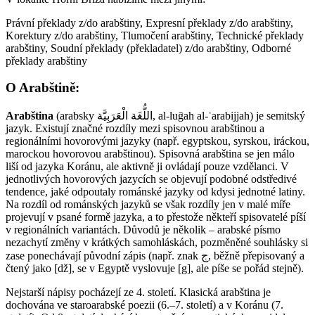
Právní překlady z/do arabštiny, Expresní překlady z/do arabštiny,
Korektury z/do arabštiny, Tlumočení arabštiny, Technické překlady
arabštiny, Soudní překlady (překladatel) z/do arabštiny, Odborné
překlady arabštiny
O Arabštině:
Arabština
(arabsky اللُّغَة الْعَرَبِيَّة‎‎, al-luḡah al-ʿarabijjah) je semitský
jazyk. Existují značné rozdíly mezi spisovnou arabštinou a
regionálními hovorovými jazyky (např. egyptskou, syrskou, iráckou,
marockou hovorovou arabštinou). Spisovná arabština se jen málo
liší od jazyka Koránu, ale aktivně ji ovládají pouze vzdělanci. V
jednotlivých hovorových jazycích se objevují podobné odstředivé
tendence, jaké odpoutaly románské jazyky od kdysi jednotné latiny.
Na rozdíl od románských jazyků se však rozdíly jen v malé míře
projevují v psané formě jazyka, a to přestože někteří spisovatelé píší
v regionálních variantách. Důvodů je několik – arabské písmo
nezachytí změny v krátkých samohláskách, pozměněné souhlásky si
zase ponechávají původní zápis (např. znak ج, běžně přepisovaný a
čtený jako [dž], se v Egyptě vyslovuje [g], ale píše se pořád stejně).
Nejstarší nápisy pocházejí ze 4. století. Klasická arabština je
dochována ve staroarabské poezii (6.–7. století) a v Koránu (7.