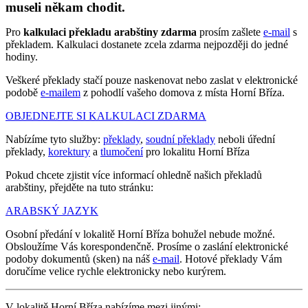
museli někam chodit.
Pro
kalkulaci překladu arabštiny zdarma
prosím zašlete
e-mail
s
překladem. Kalkulaci dostanete zcela zdarma nejpozději do jedné
hodiny.
Veškeré překlady stačí pouze naskenovat nebo zaslat v elektronické
podobě
e-mailem
z pohodlí vašeho domova z místa Horní Bříza.
OBJEDNEJTE SI KALKULACI ZDARMA
Nabízíme tyto služby:
překlady
,
soudní překlady
neboli úřední
překlady,
korektury
a
tlumočení
pro lokalitu Horní Bříza
Pokud chcete zjistit více informací ohledně našich překladů
arabštiny, přejděte na tuto stránku:
ARABSKÝ JAZYK
Osobní předání v lokalitě Horní Bříza bohužel nebude možné.
Obsloužíme Vás korespondenčně. Prosíme o zaslání elektronické
podoby dokumentů (sken) na náš
e-mail
. Hotové překlady Vám
doručíme velice rychle elektronicky nebo kurýrem.
V lokalitě Horní Bříza nabízíme mezi jinými: