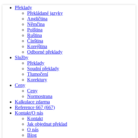
Překlady
Překládané jazyky
Angličtina
Němčina
Polština
Ruština
Čínština
Korejština
Odborné překlady
Služby
Překlady
Soudní překlady
Tlumočení
Korektury
Ceny
Ceny
Normostrana
Kalkulace zdarma
Reference
667
(667)
Kontakt/O nás
Kontakt
Jak objednat překlad
O nás
Blog