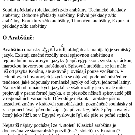
Soudní překlady (překladatel) z/do arabštiny, Technické překlady
arabštiny, Odborné překlady arabštiny, Právní překlady z/do
arabštiny, Korektury z/do arabštiny, Tlumočení arabštiny, Expresní
překlady z/do arabštiny
O Arabštině:
Arabština
(arabsky اللُّغَة الْعَرَبِيَّة‎‎, al-luḡah al-ʿarabijjah) je semitský
jazyk. Existují značné rozdíly mezi spisovnou arabštinou a
regionálními hovorovými jazyky (např. egyptskou, syrskou, iráckou,
marockou hovorovou arabštinou). Spisovná arabština se jen málo
liší od jazyka Koránu, ale aktivně ji ovládají pouze vzdělanci. V
jednotlivých hovorových jazycích se objevují podobné odstředivé
tendence, jaké odpoutaly románské jazyky od kdysi jednotné latiny.
Na rozdíl od románských jazyků se však rozdíly jen v malé míře
projevují v psané formě jazyka, a to přestože někteří spisovatelé píší
v regionálních variantách. Důvodů je několik – arabské písmo
nezachytí změny v krátkých samohláskách, pozměněné souhlásky si
zase ponechávají původní zápis (např. znak ج, běžně přepisovaný a
čtený jako [dž], se v Egyptě vyslovuje [g], ale píše se pořád stejně).
Nejstarší nápisy pocházejí ze 4. století. Klasická arabština je
dochována ve staroarabské poezii (6.–7. století) a v Koránu (7.