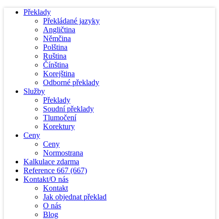
Překlady
Překládané jazyky
Angličtina
Němčina
Polština
Ruština
Čínština
Korejština
Odborné překlady
Služby
Překlady
Soudní překlady
Tlumočení
Korektury
Ceny
Ceny
Normostrana
Kalkulace zdarma
Reference
667
(667)
Kontakt/O nás
Kontakt
Jak objednat překlad
O nás
Blog