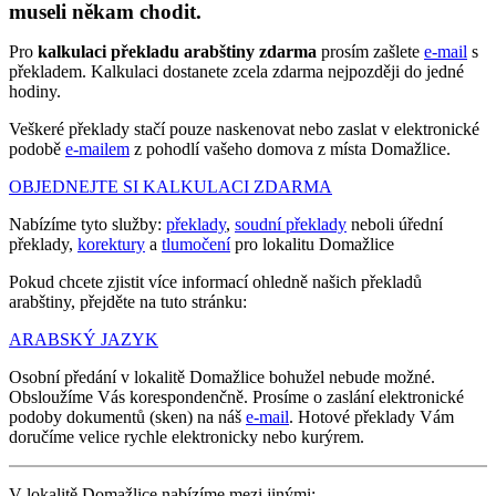
museli někam chodit.
Pro
kalkulaci překladu arabštiny zdarma
prosím zašlete
e-mail
s
překladem. Kalkulaci dostanete zcela zdarma nejpozději do jedné
hodiny.
Veškeré překlady stačí pouze naskenovat nebo zaslat v elektronické
podobě
e-mailem
z pohodlí vašeho domova z místa Domažlice.
OBJEDNEJTE SI KALKULACI ZDARMA
Nabízíme tyto služby:
překlady
,
soudní překlady
neboli úřední
překlady,
korektury
a
tlumočení
pro lokalitu Domažlice
Pokud chcete zjistit více informací ohledně našich překladů
arabštiny, přejděte na tuto stránku:
ARABSKÝ JAZYK
Osobní předání v lokalitě Domažlice bohužel nebude možné.
Obsloužíme Vás korespondenčně. Prosíme o zaslání elektronické
podoby dokumentů (sken) na náš
e-mail
. Hotové překlady Vám
doručíme velice rychle elektronicky nebo kurýrem.
V lokalitě Domažlice nabízíme mezi jinými: