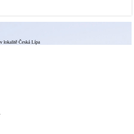
v lokalitě Česká Lípa
.