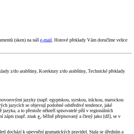
umentů (sken) na náš
e-mail
. Hotové překlady Vám doručíme velice
klady z/do arabštiny, Korektury z/do arabštiny, Technické překlady
vých jazycích se objevují podobné odstředivé tendence, jaké
azyka, a to přestože někteří spisovatelé píší v regionálních
ý a čtený jako [dž], se v
století dochází k upevnění gramatických pravidel. Stala se úředním a