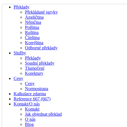
Překlady
Překládané jazyky
Angličtina
Němčina
Polština
Ruština
Čínština
Korejština
Odborné překlady
Služby
Překlady
Soudní překlady
Tlumočení
Korektury
Ceny
Ceny
Normostrana
Kalkulace zdarma
Reference
667
(667)
Kontakt/O nás
Kontakt
Jak objednat překlad
O nás
Blog