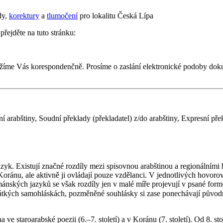
dy,
korektury
a
tlumočení
pro lokalitu Česká Lípa
přejděte na tuto stránku:
žíme Vás korespondenčně. Prosíme o zaslání elektronické podoby dok
 arabštiny, Soudní překlady (překladatel) z/do arabštiny, Expresní pře
 Koránu, ale aktivně ji ovládají pouze vzdělanci. V jednotlivých hovoro
nských jazyků se však rozdíly jen v malé míře projevují v psané formě j
, pozměněné souhlásky si zase ponechávají původní zápis (např. znak ج, běžně přepisovan
na ve staroarabské poezii (6.–7. století) a v Koránu (7. století). Od 8. 