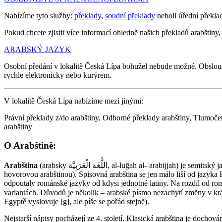
Nabízíme tyto služby:
překlady
,
soudní překlady
neboli úřední překla
Pokud chcete zjistit více informací ohledně našich překladů arabštiny, 
ARABSKÝ JAZYK
Osobní předání v lokalitě Česká Lípa bohužel nebude možné. Obslou
rychle elektronicky nebo kurýrem.
V lokalitě Česká Lípa nabízíme mezi jinými:
Právní překlady z/do arabštiny, Odborné překlady arabštiny, Tlumočení
arabštiny
O Arabštině:
Arabština
(arabsky اللُّغَة الْعَرَبِيَّة‎‎, al-luḡah al-ʿarabijjah) je semitský jazyk. Existují značné rozdíly mezi spisovnou arabštinou a regionálními hovorovými jazyky (např. egyptskou, syrskou, iráckou, marockou
hovorovou arabštinou). Spisovná arabština se jen málo liší od jazyka
odpoutaly románské jazyky od kdysi jednotné latiny. Na rozdíl od romá
variantách. Důvodů je několik – arabské písmo nezachytí změny v krátkých samohláskách
Egyptě vyslovuje [g], ale píše se pořád stejně).
Nejstarší nápisy pocházejí ze 4. století. Klasická arabština je dochová