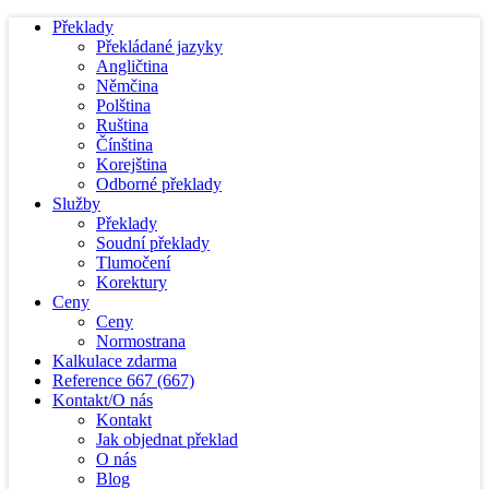
Překlady
Překládané jazyky
Angličtina
Němčina
Polština
Ruština
Čínština
Korejština
Odborné překlady
Služby
Překlady
Soudní překlady
Tlumočení
Korektury
Ceny
Ceny
Normostrana
Kalkulace zdarma
Reference
667
(667)
Kontakt/O nás
Kontakt
Jak objednat překlad
O nás
Blog