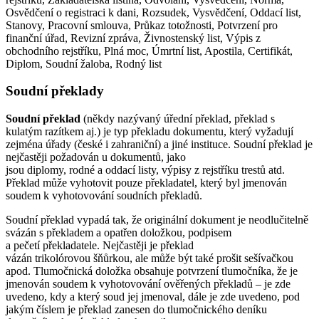
Osvědčení o registraci k dani, Rozsudek, Vysvědčení, Oddací list,
Stanovy, Pracovní smlouva, Průkaz totožnosti, Potvrzení pro
finanční úřad, Revizní zpráva, Živnostenský list, Výpis z
obchodního rejstříku, Plná moc, Úmrtní list, Apostila, Certifikát,
Diplom, Soudní žaloba, Rodný list
Soudní překlady
Soudní překlad
(někdy nazývaný úřední překlad, překlad s
kulatým razítkem aj.) je typ překladu dokumentu, který vyžadují
zejména úřady (české i zahraniční) a jiné instituce. Soudní překlad je
nejčastěji požadován u dokumentů, jako
jsou diplomy, rodné a oddací listy, výpisy z rejstříku trestů atd.
Překlad může vyhotovit pouze překladatel, který byl jmenován
soudem k vyhotovování soudních překladů.
Soudní překlad vypadá tak, že originální dokument je neodlučitelně
svázán s překladem a opatřen doložkou, podpisem
a pečetí překladatele. Nejčastěji je překlad
vázán trikolórovou šňůrkou, ale může být také prošit sešívačkou
apod. Tlumočnická doložka obsahuje potvrzení tlumočníka, že je
jmenován soudem k vyhotovování ověřených překladů – je zde
uvedeno, kdy a který soud jej jmenoval, dále je zde uvedeno, pod
jakým číslem je překlad zanesen do tlumočnického deníku