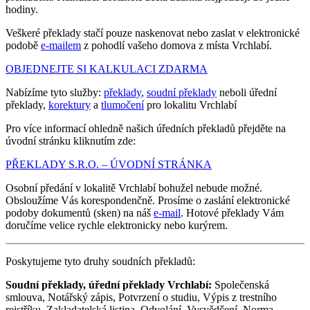
hodiny.
Veškeré překlady stačí pouze naskenovat nebo zaslat v elektronické
podobě
e-mailem
z pohodlí vašeho domova z místa Vrchlabí.
OBJEDNEJTE SI KALKULACI ZDARMA
Nabízíme tyto služby:
překlady
,
soudní překlady
neboli úřední
překlady,
korektury
a
tlumočení
pro lokalitu Vrchlabí
Pro více informací ohledně našich úředních překladů přejděte na
úvodní stránku kliknutím zde:
PŘEKLADY S.R.O. – ÚVODNÍ STRÁNKA
Osobní předání v lokalitě Vrchlabí bohužel nebude možné.
Obsloužíme Vás korespondenčně. Prosíme o zaslání elektronické
podoby dokumentů (sken) na náš
e-mail
. Hotové překlady Vám
doručíme velice rychle elektronicky nebo kurýrem.
Poskytujeme tyto druhy soudních překladů:
Soudní překlady, úřední překlady Vrchlabí:
Společenská
smlouva, Notářský zápis, Potvrzení o studiu, Výpis z trestního
rejstříku, Zakladatelská listina, Odvolání, Vysvědčení, Norma,