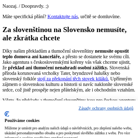
Naozaj. / Doopravdy. ;)
Máte specifická přání?
Kontaktujte nás
, určitě se domluvíme.
Za slovenštinou na Slovensko nemusíte,
ale zkrátka chcete
Díky našim překladům a tlumočení slovenštiny
nemusíte opustit
teplo domova ani kanceláře,
a přesto se dostanete ke svému cíli.
Jako agentura s československými kořeny vás však chceme ujistit,
že
překlad ani tlumočení nenahradí osobní zážitky.
Slovenská
příroda korunovaná vrcholky Tater, bryndzové halušky nebo
slovenský folklór
stojí za překonání těch stovek kiláků.
Upřímným
zájmem o slovenskou kulturu a historii si navíc nakloníte slovenské
srdce, což jistě prospěje nejen přátelským, ale i obchodním vztahům.
Vězte, že překlady a tlumočení slovenštiny jsou pro českou agenturu
vždy tak trochu srdeční záležitostí. Neotálíme, a už
do jedné
Zásady ochrany osobních údajů
hodiny
od nezávazného
poptání kalkulace
od nás získáte cenovou
nabídku.
Při dlouhodobé spolupráci
dokonce ceny překladů a
Používáme cookies
tlumočení slovenštiny přizpůsobíme tak, abyste byli dlouhodobě
spokojeni.
Můžeme je umístit pro analýzu našich údajů o návštěvnících, pro zlepšení našeho webu,
ukázání personalizovaného obsahu a pro poskytnutí skvělého zážitku z webu. Pro více