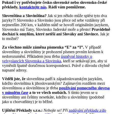
Pokud i vy potřebujete česko-slovenské nebo slovensko-české
překlady,
kontaktujte nás
. Rádi vám pomůžeme.
Slovenština a Slovinština?
Jak si jen někdo může splést tyto dva
jazyky?! Slovensko a Slovinsko jsou přece od sebe vzdáleny při
nejmenším 200 km, v každém státě se hovoří originálním jazykem,
Slovensko má Tatry, Slovinsko Jaderské moře a přesto!
Pravidelně
dochází k omylům, které netěší ani Slováky ani Slovince.
Jak je
to možné?
Za všechno může záměna písmenka “E” za “I”.
V případě
slovenštiny a slovinštiny je prohození písmen prvním krokem k
nedorozumění. Příkladem jsou třeba
úsměvné historky o
velvyslancích Slovenska a Slovinska
, kteří se setkávají jen, aby si
vyměnili špatně doručenou korespondenci. Právě z důvodu chybně
napsané adresy.
Věděli jste, že
slovenština patří k západoslovanským jazykům,
kdežto slovinština k jihoslovanským? Zajímavým rozdílem mezi
slovenštinou a slovinštinou je třeba
používání pomocného slovesa
v minulém čase
a to ve všech osobách.
S tímto jevem se u
slovenštiny ani češtiny nesetkáte, kdežto u slovinštiny (podobně
jako u chorvatštiny) je to běžné.
Ujištění Překlady s.r.o.:
Nebojte se! Při
zadávání překladu z/do