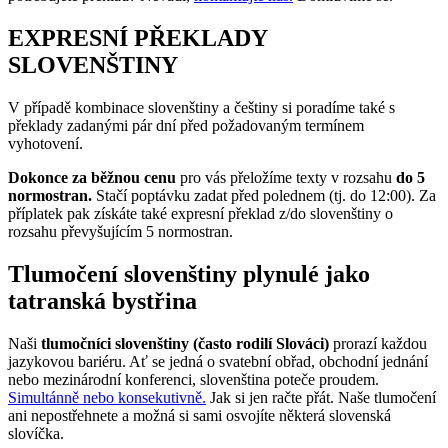
EXPRESNÍ PŘEKLADY
SLOVENŠTINY
V případě kombinace slovenštiny a češtiny si poradíme také s
překlady zadanými pár dní před požadovaným termínem
vyhotovení.
Dokonce za běžnou cenu
pro vás přeložíme texty v rozsahu
do 5
normostran.
Stačí poptávku zadat před polednem (tj. do 12:00). Za
příplatek pak získáte také expresní překlad z/do slovenštiny o
rozsahu převyšujícím 5 normostran.
Tlumočení slovenštiny plynulé jako
tatranská bystřina
Naši
tlumočníci slovenštiny (často rodilí Slováci)
prorazí každou
jazykovou bariéru. Ať se jedná o svatební obřad, obchodní jednání
nebo mezinárodní konferenci, slovenština poteče proudem.
Simultánně nebo konsekutivně.
Jak si jen račte přát. Naše tlumočení
ani nepostřehnete a možná si sami osvojíte některá slovenská
slovíčka.