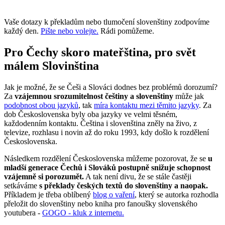
Vaše dotazy k překladům nebo tlumočení slovenštiny zodpovíme
každý den.
Pište nebo volejte.
Rádi pomůžeme.
Pro Čechy skoro mateřština, pro svět
málem Slovinština
Jak je možné, že se Češi a Slováci dodnes bez problémů dorozumí?
Za
vzájemnou srozumitelnost češtiny a slovenštiny
může jak
podobnost obou jazyků
, tak
míra kontaktu mezi těmito jazyky
. Za
dob Československa byly oba jazyky ve velmi těsném,
každodenním kontaktu. Čeština i slovenština zněly na živo, z
televize, rozhlasu i novin až do roku 1993, kdy došlo k rozdělení
Československa.
Následkem rozdělení Československa můžeme pozorovat, že se
u
mladší generace Čechů i Slováků postupně snižuje schopnost
vzájemně si porozumět.
A tak není divu, že se stále častěji
setkáváme
s překlady českých textů do slovenštiny a naopak.
Příkladem je třeba oblíbený
blog o vaření
, který se autorka rozhodla
přeložit do slovenštiny nebo kniha pro fanoušky slovenského
youtubera -
GOGO - kluk z internetu.