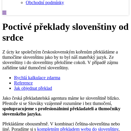
Obchodní podmínky
Poctivé překlady slovenštiny od
srdce
Z úcty ke společným československým kořenům překládáme a
tlumočíme slovenštinu jako by to byl náš mateřský jazyk. Ze
slovenštiny i do slovenštiny přeložíme cokoli. V případě zájmu
zařídíme také tlumočení slovenštiny.
Rychlá kalkulace zdarma
Reference
Jak objednat překlad
Jako česká překladatelská agentura máme ke slovenštině blízko.
Přestože si se Slováky vzájemně rozumíme i bez tlumočení,
spolupracujeme s profesionálními překladateli a tlumočníky
slovenského jazyka.
Překládáme obousměrně. V kombinaci čeština-slovenština nebo
jiné. Poradíme si s
kompletním překladem webu do slovenštiny
,