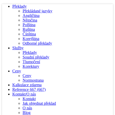
Překlady
Překládané jazyky
Angličtina
Němčina
Polština
Ruština
Čínština
Korejština
Odborné překlady
Služby
Překlady
Soudní překlady
Tlumočení
Korektury
Ceny
Ceny
Normostrana
Kalkulace zdarma
Reference
667
(667)
Kontakt/O nás
Kontakt
Jak objednat překlad
O nás
Blog