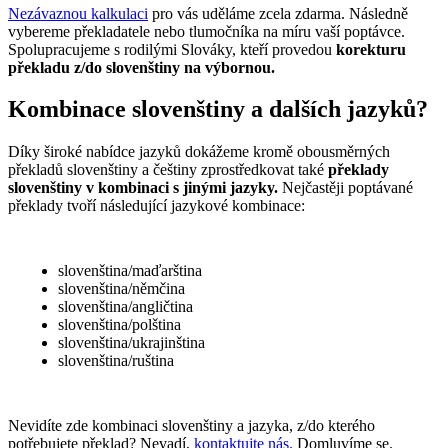
Nezávaznou kalkulaci
pro vás uděláme zcela zdarma. Následně
vybereme překladatele nebo tlumočníka na míru vaší poptávce.
Spolupracujeme s rodilými Slováky, kteří provedou
korekturu
překladu z/do slovenštiny na výbornou.
Kombinace slovenštiny a dalších jazyků?
Díky široké nabídce jazyků dokážeme kromě obousměrných
překladů slovenštiny a češtiny zprostředkovat také
překlady
slovenštiny v kombinaci s jinými jazyky.
Nejčastěji poptávané
překlady tvoří následující jazykové kombinace:
slovenština/maďarština
slovenština/němčina
slovenština/angličtina
slovenština/polština
slovenština/ukrajinština
slovenština/ruština
Nevidíte zde kombinaci slovenštiny a jazyka, z/do kterého
potřebujete překlad? Nevadí,
kontaktujte nás.
Domluvíme se.