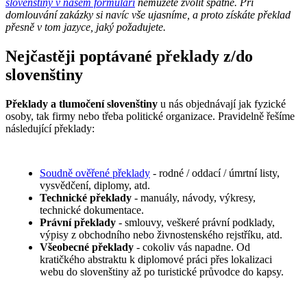
slovenštiny v našem formuláři
nemůžete zvolit špatně. Při
domlouvání zakázky si navíc vše ujasníme, a proto získáte překlad
přesně v tom jazyce, jaký požadujete.
Nejčastěji poptávané překlady z/do
slovenštiny
Překlady a tlumočení slovenštiny
u nás objednávají jak fyzické
osoby, tak firmy nebo třeba politické organizace. Pravidelně řešíme
následující překlady:
Soudně ověřené překlady
- rodné / oddací / úmrtní listy,
vysvědčení, diplomy, atd.
Technické překlady
- manuály, návody, výkresy,
technické dokumentace.
Právní překlady
- smlouvy, veškeré právní podklady,
výpisy z obchodního nebo živnostenského rejstříku, atd.
Všeobecné překlady
- cokoliv vás napadne. Od
kratičkého abstraktu k diplomové práci přes lokalizaci
webu do slovenštiny až po turistické průvodce do kapsy.