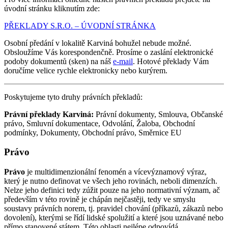
úvodní stránku kliknutím zde:
PŘEKLADY S.R.O. – ÚVODNÍ STRÁNKA
Osobní předání v lokalitě Karviná bohužel nebude možné.
Obsloužíme Vás korespondenčně. Prosíme o zaslání elektronické
podoby dokumentů (sken) na náš
e-mail
. Hotové překlady Vám
doručíme velice rychle elektronicky nebo kurýrem.
Poskytujeme tyto druhy právních překladů:
Právní překlady Karviná:
Právní dokumenty, Smlouva, Občanské
právo, Smluvní dokumentace, Odvolání, Žaloba, Obchodní
podmínky, Dokumenty, Obchodní právo, Směrnice EU
Právo
Právo
je multidimenzionální fenomén a vícevýznamový výraz,
který je nutno definovat ve všech jeho rovinách, neboli dimenzích.
Nelze jeho definici tedy zúžit pouze na jeho normativní význam, ač
především v této rovině je chápán nejčastěji, tedy ve smyslu
soustavy právních norem, tj. pravidel chování (příkazů, zákazů nebo
dovolení), kterými se řídí lidské spolužití a které jsou uznávané nebo
přímo stanovené státem. Této oblasti nejlépe odpovídá