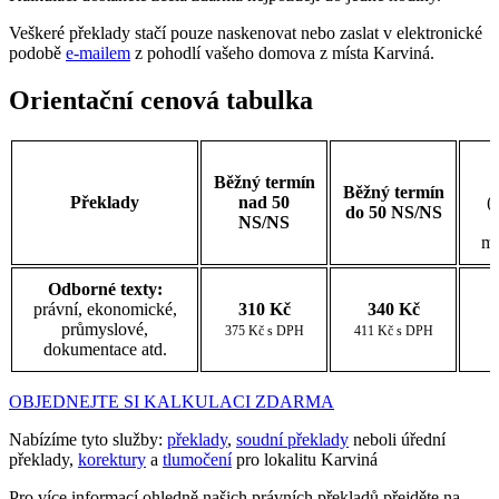
Veškeré překlady stačí pouze naskenovat nebo zaslat v elektronické
podobě
e-mailem
z pohodlí vašeho domova z místa Karviná.
Orientační cenová tabulka
Běžný termín
Běžný termín
Překlady
nad 50
(
do 50 NS/NS
NS/NS
r
mo
Odborné texty:
právní, ekonomické,
310 Kč
340 Kč
průmyslové,
375 Kč s DPH
411 Kč s DPH
dokumentace atd.
OBJEDNEJTE SI KALKULACI ZDARMA
Nabízíme tyto služby:
překlady
,
soudní překlady
neboli úřední
překlady,
korektury
a
tlumočení
pro lokalitu Karviná
Pro více informací ohledně našich právních překladů přejděte na