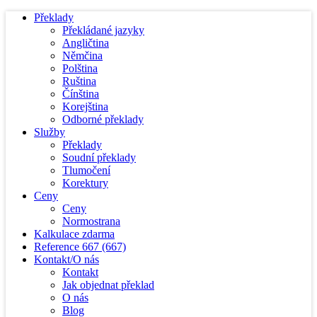
Překlady
Překládané jazyky
Angličtina
Němčina
Polština
Ruština
Čínština
Korejština
Odborné překlady
Služby
Překlady
Soudní překlady
Tlumočení
Korektury
Ceny
Ceny
Normostrana
Kalkulace zdarma
Reference
667
(667)
Kontakt/O nás
Kontakt
Jak objednat překlad
O nás
Blog