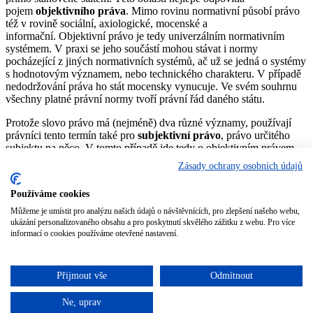
pojem
objektivního práva
. Mimo rovinu normativní působí právo
též v rovině sociální, axiologické, mocenské a
informační. Objektivní právo je tedy univerzálním normativním
systémem. V praxi se jeho součástí mohou stávat i normy
pocházející z jiných normativních systémů, ač už se jedná o systémy
s hodnotovým významem, nebo technického charakteru. V případě
nedodržování práva ho stát mocensky vynucuje. Ve svém souhrnu
všechny platné právní normy tvoří právní řád daného státu.
Protože slovo právo má (nejméně) dva různé významy, používají
právníci tento termín také pro
subjektivní právo
, právo určitého
subjektu na něco. V tomto případě jde tedy o objektivním právem
zaručenou možnost chovat se určitým způsobem.
Zásady ochrany osobních údajů
Právo z různých hledisek zkoumá právní věda. Všeobecné znalosti
Používáme cookies
o něm, představy o jeho platnosti a oprávněnosti se pak označují
jako právní vědomí.
Můžeme je umístit pro analýzu našich údajů o návštěvnících, pro zlepšení našeho webu,
ukázání personalizovaného obsahu a pro poskytnutí skvělého zážitku z webu. Pro více
Zdroj:
https://cs.wikipedia.org/wiki/Právo
informací o cookies používáme otevřené nastavení.
Rychlá kalkulace zdarma
Reference
Přijmout vše
Odmítnout
Jak objednat překlad
Ne, uprav
Nahoru