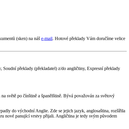
okumentů (sken) na náš
e-mail
. Hotové překlady Vám doručíme velice
, Soudní překlady (překladatel) z/do angličtiny, Expresní překlady
m na světě po čínštině a španělštině. Bývá považován za světový
dly do východní Anglie. Zde se jejich jazyk, anglosaština, rozšířila
uru nové panující vrstvy přijali. Angličtina je tedy svým původem