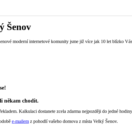
ký Šenov
lenové moderní internetové komunity jsme již více jak 10 let blízko Vá
se!
li někam chodit.
řekladem. Kalkulaci dostanete zcela zdarma nejpozději do jedné hodiny
 podobě
e-mailem
z pohodlí vašeho domova z místa Velký Šenov.