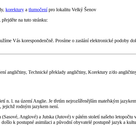
dy,
korektury
a
tlumočení
pro lokalitu Velký Šenov
 přejděte na tuto stránku:
oužíme Vás korespondenčně. Prosíme o zaslání elektronické podoby d
ní angličtiny, Technické překlady angličtiny, Korektury z/do angličtiny
etí n. l. na území Anglie. Je třetím nejrozšířenějším mateřským jazyke
, jejichž rodným jazykem není.
sové, Anglové) a Jutska (Jutové) v pátém století našeho letopočtu vpa
o došlo k postupné asimilaci a původní obyvatelé postupně jazyk a kult