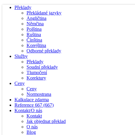
Překlady
Překládané jazyky
Angličtina
Němčina
Polština
Ruština
Čínština
Korejština
Odborné překlady
Služby
Překlady
Soudní překlady
Tlumočení
Korektury
Ceny
Ceny
Normostrana
Kalkulace zdarma
Reference
667
(667)
Kontakt/O nás
Kontakt
Jak objednat překlad
O nás
Blog