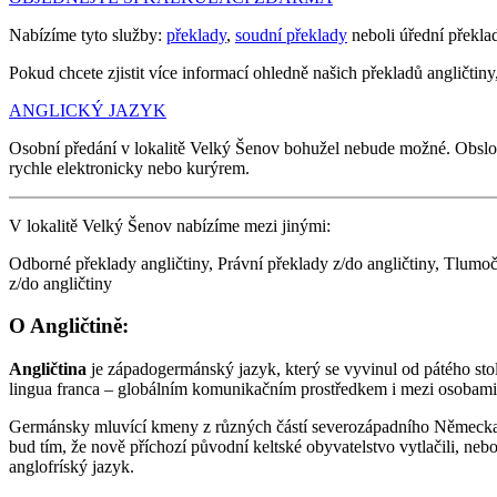
Nabízíme tyto služby:
překlady
,
soudní překlady
neboli úřední překla
Pokud chcete zjistit více informací ohledně našich překladů angličtiny,
ANGLICKÝ JAZYK
Osobní předání v lokalitě Velký Šenov bohužel nebude možné. Obsl
rychle elektronicky nebo kurýrem.
V lokalitě Velký Šenov nabízíme mezi jinými:
Odborné překlady angličtiny, Právní překlady z/do angličtiny, Tlumoče
z/do angličtiny
O Angličtině:
Angličtina
je západogermánský jazyk, který se vyvinul od pátého stol
lingua franca – globálním komunikačním prostředkem i mezi osobami
Germánsky mluvící kmeny z různých částí severozápadního Německa (Sa
bud tím, že nově příchozí původní keltské obyvatelstvo vytlačili, neb
anglofríský jazyk.