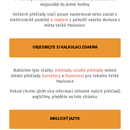
nejpozději do jedné hodiny.
Veškeré překlady stačí pouze naskenovat nebo zaslat v
elektronické podobě
e-mailem
z pohodlí vašeho domova z
místa Velké Pavlovice.
OBJEDNEJTE SI KALKULACI ZDARMA
Nabízíme tyto služby:
překlady
,
soudní překlady
neboli
úřední překlady,
korektury
a
tlumočení
pro lokalitu Velké
Pavlovice
Pokud chcete zjistit více informací ohledně našich překladů
angličtiny, přejděte na tuto stránku:
ANGLICKÝ JAZYK