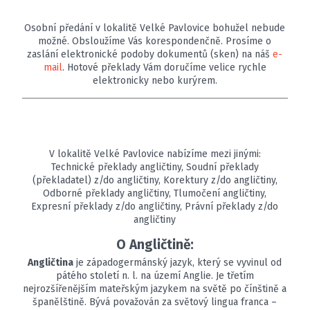
Osobní předání v lokalitě Velké Pavlovice bohužel nebude
možné. Obsloužíme Vás korespondenčně. Prosíme o
zaslání elektronické podoby dokumentů (sken) na náš
e-
mail
. Hotové překlady Vám doručíme velice rychle
elektronicky nebo kurýrem.
V lokalitě Velké Pavlovice nabízíme mezi jinými:
Technické překlady angličtiny, Soudní překlady
(překladatel) z/do angličtiny, Korektury z/do angličtiny,
Odborné překlady angličtiny, Tlumočení angličtiny,
Expresní překlady z/do angličtiny, Právní překlady z/do
angličtiny
O Angličtině:
Angličtina
je západogermánský jazyk, který se vyvinul od
pátého století n. l. na území Anglie. Je třetím
nejrozšířenějším mateřským jazykem na světě po čínštině a
španělštině. Bývá považován za světový lingua franca –