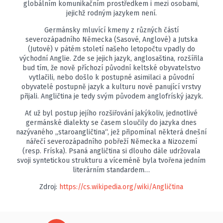
globálním komunikačním prostředkem i mezi osobami,
jejichž rodným jazykem není.
Germánsky mluvící kmeny z různých částí
severozápadního Německa (Sasové, Anglové) a Jutska
(Jutové) v pátém století našeho letopočtu vpadly do
východní Anglie. Zde se jejich jazyk, anglosaština, rozšířila
bud tím, že nově příchozí původní keltské obyvatelstvo
vytlačili, nebo došlo k postupné asimilaci a původní
obyvatelé postupně jazyk a kulturu nové panující vrstvy
přijali. Angličtina je tedy svým původem anglofríský jazyk.
Ať už byl postup jejího rozšiřování jakýkoliv, jednotlivé
germánské dialekty se časem sloučily do jazyka dnes
nazývaného „staroangličtina“, jež připomínal některá dnešní
nářečí severozápadního pobřeží Německa a Nizozemí
(resp. Fríska). Psaná angličtina si dlouho dále udržovala
svoji syntetickou strukturu a víceméně byla tvořena jedním
literárním standardem…
Zdroj:
https://cs.wikipedia.org/wiki/Angličtina