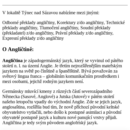
V lokalitě Týnec nad Sázavou nabízíme mezi jinými:
Odborné překlady angličtiny, Korektury z/do angličtiny, Technické
překlady angličtiny, Tlumočení angličtiny, Soudní překlady
(překladatel) z/do angličtiny, Právní překlady z/do angličtiny,
Expresní překlady z/do angličtiny
O Angličtině:
Angličtina
je západogermánský jazyk, který se vyvinul od pátého
století n. l. na území Anglie. Je třetím nejrozšířenějším mateřským
jazykem na světě po čínštině a španělštině. Bývá považován za
světový lingua franca – globálním komunikačním prostředkem i
mezi osobami, jejichž rodným jazykem není.
Germánsky mluvící kmeny z různých částí severozápadního
Německa (Sasové, Anglové) a Jutska (Jutové) v pátém století
našeho letopočtu vpadly do východní Anglie. Zde se jejich jazyk,
anglosaština, rozšířila bud tím, že nově příchozí původní keltské
obyvatelstvo vytlačili, nebo došlo k postupné asimilaci a původní
obyvatelé postupně jazyk a kulturu nové panující vrstvy přijali.
Angličtina je tedy svým původem anglofríský jazyk.