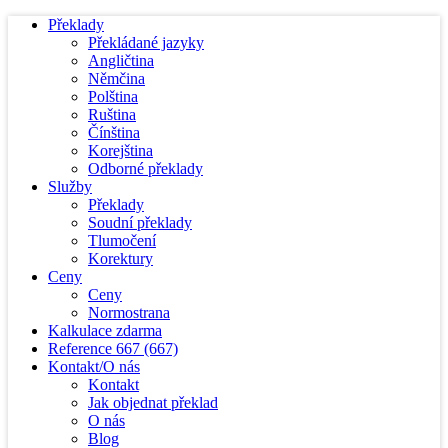
Překlady
Překládané jazyky
Angličtina
Němčina
Polština
Ruština
Čínština
Korejština
Odborné překlady
Služby
Překlady
Soudní překlady
Tlumočení
Korektury
Ceny
Ceny
Normostrana
Kalkulace zdarma
Reference
667
(667)
Kontakt/O nás
Kontakt
Jak objednat překlad
O nás
Blog