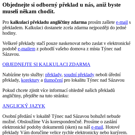
Objednejte si odborný překlad u nás, aniž byste
museli někam chodit.
Pro
kalkulaci překladu angličtiny zdarma
prosím zašlete
e-mail
s
překladem. Kalkulaci dostanete zcela zdarma nejpozději do jedné
hodiny.
Veškeré překlady stačí pouze naskenovat nebo zaslat v elektronické
podobě
e-mailem
z pohodlí vašeho domova z místa Týnec nad
Sázavou.
OBJEDNEJTE SI KALKULACI ZDARMA
Nabízíme tyto služby:
překlady
,
soudní překlady
neboli úřední
překlady,
korektury
a
tlumočení
pro lokalitu Týnec nad Sázavou
Pokud chcete zjistit více informací ohledně našich překladů
angličtiny, přejděte na tuto stránku:
ANGLICKÝ JAZYK
Osobní předání v lokalitě Týnec nad Sázavou bohužel nebude
možné. Obsloužíme Vás korespondenčně. Prosíme o zaslání
elektronické podoby dokumentů (sken) na náš
e-mail
. Hotové
překlady Vám doručíme velice rychle elektronicky nebo kurýrem.