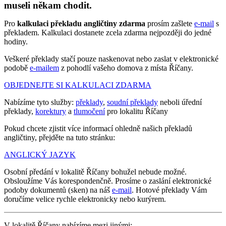
museli někam chodit.
Pro
kalkulaci překladu angličtiny zdarma
prosím zašlete
e-mail
s
překladem. Kalkulaci dostanete zcela zdarma nejpozději do jedné
hodiny.
Veškeré překlady stačí pouze naskenovat nebo zaslat v elektronické
podobě
e-mailem
z pohodlí vašeho domova z místa Říčany.
OBJEDNEJTE SI KALKULACI ZDARMA
Nabízíme tyto služby:
překlady
,
soudní překlady
neboli úřední
překlady,
korektury
a
tlumočení
pro lokalitu Říčany
Pokud chcete zjistit více informací ohledně našich překladů
angličtiny, přejděte na tuto stránku:
ANGLICKÝ JAZYK
Osobní předání v lokalitě Říčany bohužel nebude možné.
Obsloužíme Vás korespondenčně. Prosíme o zaslání elektronické
podoby dokumentů (sken) na náš
e-mail
. Hotové překlady Vám
doručíme velice rychle elektronicky nebo kurýrem.
V lokalitě Říčany nabízíme mezi jinými: