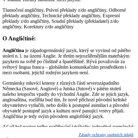
Tlumočení angličtiny, Právní překlady z/do angličtiny, Odborné
překlady angličtiny, Technické překlady angličtiny, Expresní
překlady z/do angličtiny, Soudní překlady (překladatel) z/do
angličtiny, Korektury z/do angličtiny
O Angličtině:
Angličtina
je západogermánský jazyk, který se vyvinul od pátého
století n. l. na území Anglie. Je třetím nejrozšířenějším mateřským
jazykem na světě po čínštině a španělštině. Bývá považován za
světový lingua franca – globálním komunikačním prostředkem i
mezi osobami, jejichž rodným jazykem není.
Germánsky mluvící kmeny z různých částí severozápadního
Německa (Sasové, Anglové) a Jutska (Jutové) v pátém století
našeho letopočtu vpadly do východní Anglie. Zde se jejich jazyk,
anglosaština, rozšířila bud tím, že nově příchozí původní keltské
obyvatelstvo vytlačili, nebo došlo k postupné asimilaci a původní
obyvatelé postupně jazyk a kulturu nové panující vrstvy přijali.
Angličtina je tedy svým původem anglofríský jazyk.
Ať už byl postup jejího rozšiřování jakýkoliv, jednotlivé germánské
dialekty se časem sloučily do jazyka dnes nazývaného
Zásady ochrany osobních údajů
„staroangličtina“, jež připomínal některá dnešní nářečí