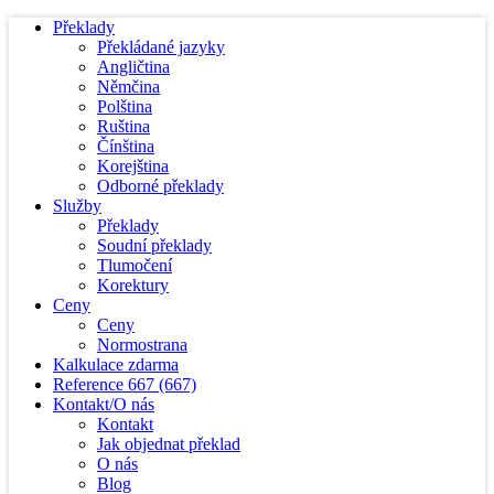
Překlady
Překládané jazyky
Angličtina
Němčina
Polština
Ruština
Čínština
Korejština
Odborné překlady
Služby
Překlady
Soudní překlady
Tlumočení
Korektury
Ceny
Ceny
Normostrana
Kalkulace zdarma
Reference
667
(667)
Kontakt/O nás
Kontakt
Jak objednat překlad
O nás
Blog