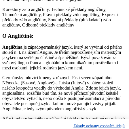
Korektury z/do angličtiny, Technické překlady angličtiny,
Tlumočení angličtiny, Právní překlady z/do angličtiny, Expresní
překlady z/do angličtiny, Soudní překlady (překladatel) z/do
angličtiny, Odborné překlady angličtiny
O Angličtině:
Angličtina
je západogermánský jazyk, který se vyvinul od pátého
století n. l. na území Anglie. Je třetím nejrozšířenějším mateřským
jazykem na světě po čínštině a španělštině. Bývá považován za
světový lingua franca – globálním komunikačním prostředkem i
mezi osobami, jejichž rodným jazykem není.
Germánsky mluvící kmeny z různých částí severozápadního
Německa (Sasové, Anglové) a Jutska (Jutové) v pátém století
našeho letopočtu vpadly do východní Anglie. Zde se jejich jazyk,
anglosaština, rozšířila bud tím, že nově příchozí původní keltské
obyvatelstvo vytlačili, nebo došlo k postupné asimilaci a původní
obyvatelé postupně jazyk a kulturu nové panující vrstvy přijali.
Angličtina je tedy svým původem anglofríský jazyk.
Ať už byl postup jejího rozšiřování jakýkoliv, jednotlivé germánské
dialekty se časem sloučily do jazyka dnes nazývaného
Zásady ochrany osobních údajů
„staroangličtina“, jež připomínal některá dnešní nářečí