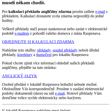
museli někam chodit.
Pro
kalkulaci překladu angličtiny zdarma
prosím zašlete
e-mail
s
překladem. Kalkulaci dostanete zcela zdarma nejpozději do jedné
hodiny.
Veškeré překlady stačí pouze naskenovat nebo zaslat v elektronické
podobě
e-mailem
z pohodlí vašeho domova z místa Raspenava.
OBJEDNEJTE SI KALKULACI ZDARMA
Nabízíme tyto služby:
překlady
,
soudní překlady
neboli úřední
překlady,
korektury
a
tlumočení
pro lokalitu Raspenava
Pokud chcete zjistit více informací ohledně našich překladů
angličtiny, přejděte na tuto stránku:
ANGLICKÝ JAZYK
Osobní předání v lokalitě Raspenava bohužel nebude možné.
Obsloužíme Vás korespondenčně. Prosíme o zaslání elektronické
podoby dokumentů (sken) na náš
e-mail
. Hotové překlady Vám
doručíme velice rychle elektronicky nebo kurýrem.
V lokalitě Raspenava nabízíme mezi jinými: