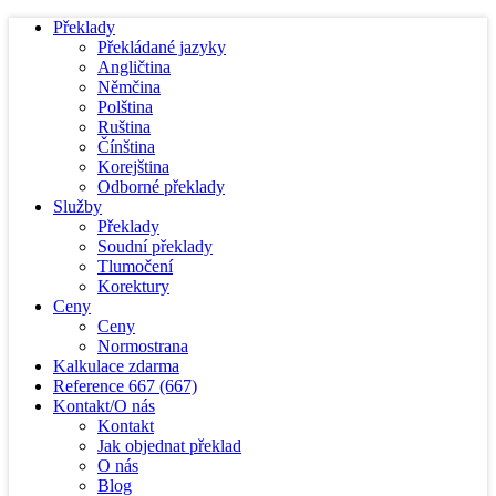
Překlady
Překládané jazyky
Angličtina
Němčina
Polština
Ruština
Čínština
Korejština
Odborné překlady
Služby
Překlady
Soudní překlady
Tlumočení
Korektury
Ceny
Ceny
Normostrana
Kalkulace zdarma
Reference
667
(667)
Kontakt/O nás
Kontakt
Jak objednat překlad
O nás
Blog