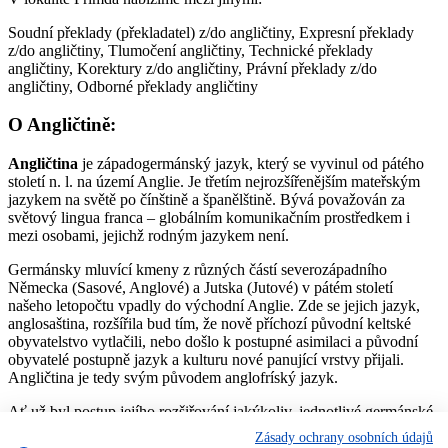
Soudní překlady (překladatel) z/do angličtiny, Expresní překlady
z/do angličtiny, Tlumočení angličtiny, Technické překlady
angličtiny, Korektury z/do angličtiny, Právní překlady z/do
angličtiny, Odborné překlady angličtiny
O Angličtině:
Angličtina
je západogermánský jazyk, který se vyvinul od pátého
století n. l. na území Anglie. Je třetím nejrozšířenějším mateřským
jazykem na světě po čínštině a španělštině. Bývá považován za
světový lingua franca – globálním komunikačním prostředkem i
mezi osobami, jejichž rodným jazykem není.
Germánsky mluvící kmeny z různých částí severozápadního
Německa (Sasové, Anglové) a Jutska (Jutové) v pátém století
našeho letopočtu vpadly do východní Anglie. Zde se jejich jazyk,
anglosaština, rozšířila bud tím, že nově příchozí původní keltské
obyvatelstvo vytlačili, nebo došlo k postupné asimilaci a původní
obyvatelé postupně jazyk a kulturu nové panující vrstvy přijali.
Angličtina je tedy svým původem anglofríský jazyk.
Ať už byl postup jejího rozšiřování jakýkoliv, jednotlivé germánské
dialekty se časem sloučily do jazyka dnes nazývaného
Zásady ochrany osobních údajů
„staroangličtina“, jež připomínal některá dnešní nářečí