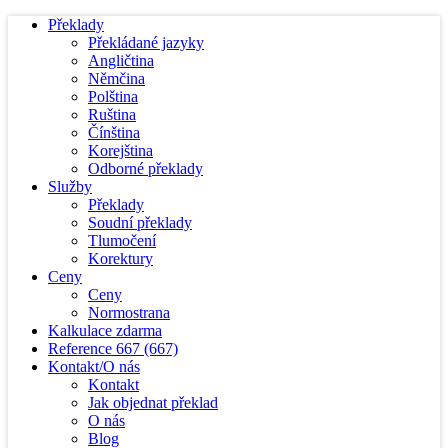
Překlady
Překládané jazyky
Angličtina
Němčina
Polština
Ruština
Čínština
Korejština
Odborné překlady
Služby
Překlady
Soudní překlady
Tlumočení
Korektury
Ceny
Ceny
Normostrana
Kalkulace zdarma
Reference
667
(667)
Kontakt/O nás
Kontakt
Jak objednat překlad
O nás
Blog