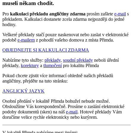
museli někam chodit.
Pro
kalkulaci překladu angličtiny zdarma
prosím zašlete
e-mail
s
překladem. Kalkulaci dostanete zcela zdarma nejpozději do jedné
hodiny.
Veškeré překlady stačí pouze naskenovat nebo zaslat v elektronické
podobě
e-mailem
z pohodlí vašeho domova z místa Přimda.
OBJEDNEJTE SI KALKULACI ZDARMA
Nabízíme tyto služby:
překlady
,
soudní překlady
neboli úřední
překlady,
korektury
a
tlumočení
pro lokalitu Přimda
Pokud chcete zjistit více informací ohledně našich překladů
angličtiny, přejděte na tuto stránku:
ANGLICKÝ JAZYK
Osobní předání v lokalitě Přimda bohužel nebude možné.
Obsloužíme Vás korespondenčně. Prosíme o zaslání elektronické
podoby dokumentů (sken) na náš
e-mail
. Hotové překlady Vám
doručíme velice rychle elektronicky nebo kurýrem.
V lokalitě Přimda nabízíme mezi jinými: