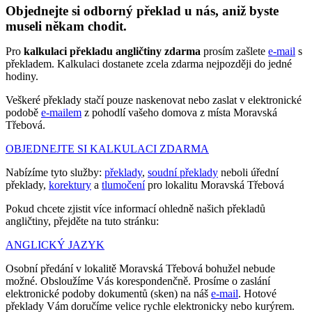
Objednejte si odborný překlad u nás, aniž byste
museli někam chodit.
Pro
kalkulaci překladu angličtiny zdarma
prosím zašlete
e-mail
s
překladem. Kalkulaci dostanete zcela zdarma nejpozději do jedné
hodiny.
Veškeré překlady stačí pouze naskenovat nebo zaslat v elektronické
podobě
e-mailem
z pohodlí vašeho domova z místa Moravská
Třebová.
OBJEDNEJTE SI KALKULACI ZDARMA
Nabízíme tyto služby:
překlady
,
soudní překlady
neboli úřední
překlady,
korektury
a
tlumočení
pro lokalitu Moravská Třebová
Pokud chcete zjistit více informací ohledně našich překladů
angličtiny, přejděte na tuto stránku:
ANGLICKÝ JAZYK
Osobní předání v lokalitě Moravská Třebová bohužel nebude
možné. Obsloužíme Vás korespondenčně. Prosíme o zaslání
elektronické podoby dokumentů (sken) na náš
e-mail
. Hotové
překlady Vám doručíme velice rychle elektronicky nebo kurýrem.