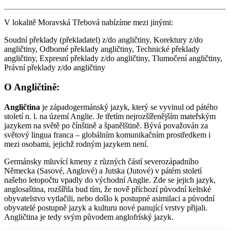
V lokalitě Moravská Třebová nabízíme mezi jinými:
Soudní překlady (překladatel) z/do angličtiny, Korektury z/do
angličtiny, Odborné překlady angličtiny, Technické překlady
angličtiny, Expresní překlady z/do angličtiny, Tlumočení angličtiny,
Právní překlady z/do angličtiny
O Angličtině:
Angličtina
je západogermánský jazyk, který se vyvinul od pátého
století n. l. na území Anglie. Je třetím nejrozšířenějším mateřským
jazykem na světě po čínštině a španělštině. Bývá považován za
světový lingua franca – globálním komunikačním prostředkem i
mezi osobami, jejichž rodným jazykem není.
Germánsky mluvící kmeny z různých částí severozápadního
Německa (Sasové, Anglové) a Jutska (Jutové) v pátém století
našeho letopočtu vpadly do východní Anglie. Zde se jejich jazyk,
anglosaština, rozšířila bud tím, že nově příchozí původní keltské
obyvatelstvo vytlačili, nebo došlo k postupné asimilaci a původní
obyvatelé postupně jazyk a kulturu nové panující vrstvy přijali.
Angličtina je tedy svým původem anglofríský jazyk.