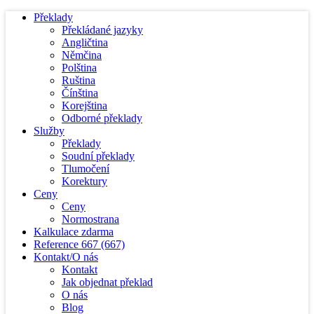
Překlady
Překládané jazyky
Angličtina
Němčina
Polština
Ruština
Čínština
Korejština
Odborné překlady
Služby
Překlady
Soudní překlady
Tlumočení
Korektury
Ceny
Ceny
Normostrana
Kalkulace zdarma
Reference
667
(667)
Kontakt/O nás
Kontakt
Jak objednat překlad
O nás
Blog