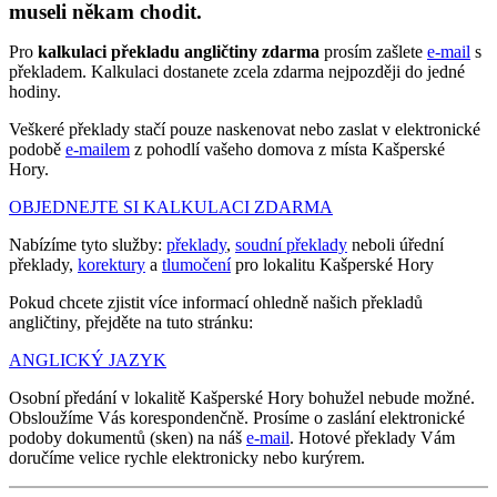
museli někam chodit.
Pro
kalkulaci překladu angličtiny zdarma
prosím zašlete
e-mail
s
překladem. Kalkulaci dostanete zcela zdarma nejpozději do jedné
hodiny.
Veškeré překlady stačí pouze naskenovat nebo zaslat v elektronické
podobě
e-mailem
z pohodlí vašeho domova z místa Kašperské
Hory.
OBJEDNEJTE SI KALKULACI ZDARMA
Nabízíme tyto služby:
překlady
,
soudní překlady
neboli úřední
překlady,
korektury
a
tlumočení
pro lokalitu Kašperské Hory
Pokud chcete zjistit více informací ohledně našich překladů
angličtiny, přejděte na tuto stránku:
ANGLICKÝ JAZYK
Osobní předání v lokalitě Kašperské Hory bohužel nebude možné.
Obsloužíme Vás korespondenčně. Prosíme o zaslání elektronické
podoby dokumentů (sken) na náš
e-mail
. Hotové překlady Vám
doručíme velice rychle elektronicky nebo kurýrem.