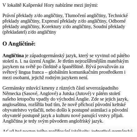
V lokalitě Kašperské Hory nabízíme mezi jinými:
Právní překlady z/do angličtiny, Tlumočení angličtiny, Technické
překlady angličtiny, Expresní překlady z/do angličtiny, Odborné
překlady angličtiny, Korektury z/do angličtiny, Soudní překlady
(překladatel) z/do angličtiny
O Angličtině:
Angličtina
je západogermánský jazyk, který se vyvinul od pátého
století n. l. na území Anglie. Je třetím nejrozšířenějším mateřským
jazykem na světě po čínštině a španělštině. Bývá považován za
světový lingua franca – globálním komunikačním prostředkem i
mezi osobami, jejichž rodným jazykem není.
Germánsky mluvící kmeny z různých částí severozápadního
Německa (Sasové, Anglové) a Jutska (Jutové) v pátém století
našeho letopočtu vpadly do východní Anglie. Zde se jejich jazyk,
anglosaština, rozšířila bud tím, že nově příchozí původní keltské
obyvatelstvo vytlačili, nebo došlo k postupné asimilaci a původní
obyvatelé postupně jazyk a kulturu nové panující vrstvy přijali.
Angličtina je tedy svým původem anglofríský jazyk.
Ať už byl postup jejího rozšiřování jakýkoliv, jednotlivé germánské
dialekty se časem sloučily do jazyka dnes nazývaného