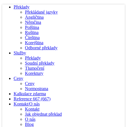
Překlady
Překládané jazyky
Angličtina
Němčina
Polština
Ruština
Čínština
Korejština
Odborné překlady
Služby
Překlady
Soudní překlady
Tlumočení
Korektury
Ceny
Ceny
Normostrana
Kalkulace zdarma
Reference
667
(667)
Kontakt/O nás
Kontakt
Jak objednat překlad
O nás
Blog