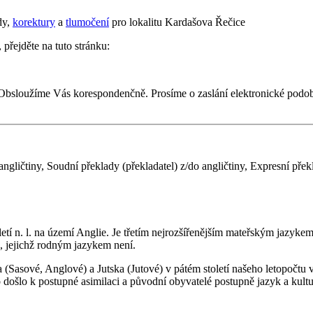
dy,
korektury
a
tlumočení
pro lokalitu Kardašova Řečice
 přejděte na tuto stránku:
 Obsloužíme Vás korespondenčně. Prosíme o zaslání elektronické pod
ngličtiny, Soudní překlady (překladatel) z/do angličtiny, Expresní přek
etí n. l. na území Anglie. Je třetím nejrozšířenějším mateřským jazyke
, jejichž rodným jazykem není.
sové, Anglové) a Jutska (Jutové) v pátém století našeho letopočtu vpa
o došlo k postupné asimilaci a původní obyvatelé postupně jazyk a kult