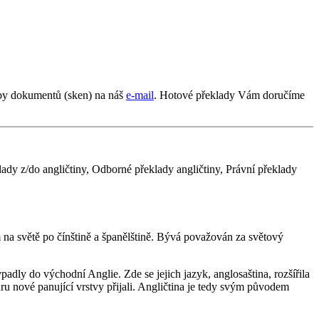
oby dokumentů (sken) na náš
e-mail
. Hotové překlady Vám doručíme
lady z/do angličtiny, Odborné překlady angličtiny, Právní překlady
m na světě po čínštině a španělštině. Bývá považován za světový
dly do východní Anglie. Zde se jejich jazyk, anglosaština, rozšířila
uru nové panující vrstvy přijali. Angličtina je tedy svým původem