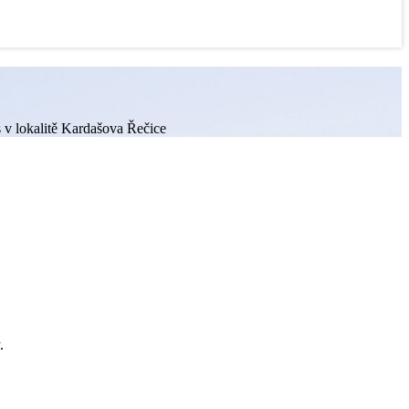
s v lokalitě Kardašova Řečice
.