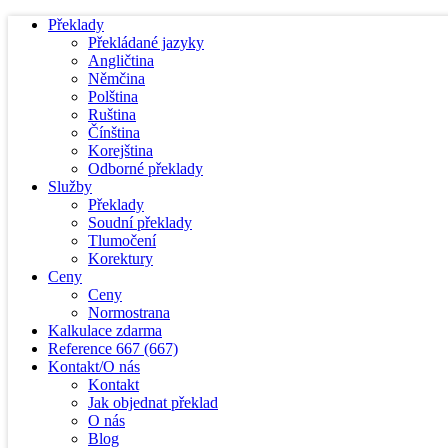
Překlady
Překládané jazyky
Angličtina
Němčina
Polština
Ruština
Čínština
Korejština
Odborné překlady
Služby
Překlady
Soudní překlady
Tlumočení
Korektury
Ceny
Ceny
Normostrana
Kalkulace zdarma
Reference
667
(667)
Kontakt/O nás
Kontakt
Jak objednat překlad
O nás
Blog