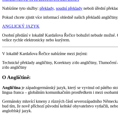
Nabízíme tyto služby:
překlady
,
soudní překlady
neboli úřední překla
Pokud chcete zjistit více informací ohledně našich překladů angličtiny,
ANGLICKÝ JAZYK
Osobní předání v lokalitě Kardašova Řečice bohužel nebude možné.
velice rychle elektronicky nebo kurýrem.
V lokalitě Kardašova Řečice nabízíme mezi jinými:
Technické překlady angličtiny, Korektury z/do angličtiny, Tlumočení a
z/do angličtiny
O Angličtině:
Angličtina
je západogermánský jazyk, který se vyvinul od pátého stol
lingua franca – globálním komunikačním prostředkem i mezi osobami
Germánsky mluvící kmeny z různých částí severozápadního Německa (Sa
bud tím, že nově příchozí původní keltské obyvatelstvo vytlačili, neb
anglofríský jazyk.