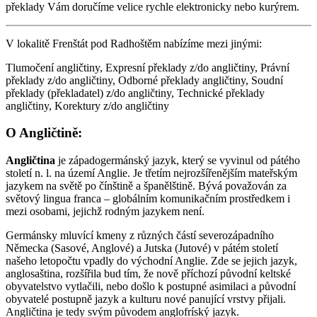
překlady Vám doručíme velice rychle elektronicky nebo kurýrem.
V lokalitě Frenštát pod Radhoštěm nabízíme mezi jinými:
Tlumočení angličtiny, Expresní překlady z/do angličtiny, Právní
překlady z/do angličtiny, Odborné překlady angličtiny, Soudní
překlady (překladatel) z/do angličtiny, Technické překlady
angličtiny, Korektury z/do angličtiny
O Angličtině:
Angličtina
je západogermánský jazyk, který se vyvinul od pátého
století n. l. na území Anglie. Je třetím nejrozšířenějším mateřským
jazykem na světě po čínštině a španělštině. Bývá považován za
světový lingua franca – globálním komunikačním prostředkem i
mezi osobami, jejichž rodným jazykem není.
Germánsky mluvící kmeny z různých částí severozápadního
Německa (Sasové, Anglové) a Jutska (Jutové) v pátém století
našeho letopočtu vpadly do východní Anglie. Zde se jejich jazyk,
anglosaština, rozšířila bud tím, že nově příchozí původní keltské
obyvatelstvo vytlačili, nebo došlo k postupné asimilaci a původní
obyvatelé postupně jazyk a kulturu nové panující vrstvy přijali.
Angličtina je tedy svým původem anglofríský jazyk.