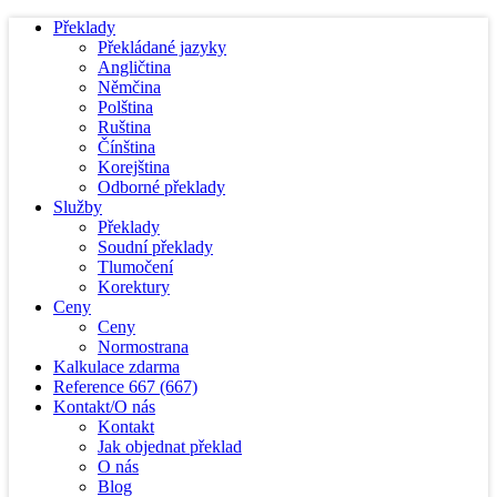
Překlady
Překládané jazyky
Angličtina
Němčina
Polština
Ruština
Čínština
Korejština
Odborné překlady
Služby
Překlady
Soudní překlady
Tlumočení
Korektury
Ceny
Ceny
Normostrana
Kalkulace zdarma
Reference
667
(667)
Kontakt/O nás
Kontakt
Jak objednat překlad
O nás
Blog