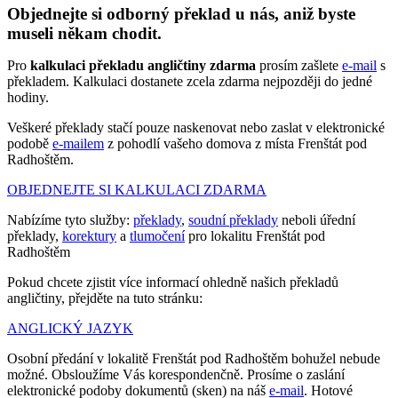
Objednejte si odborný překlad u nás, aniž byste
museli někam chodit.
Pro
kalkulaci překladu angličtiny zdarma
prosím zašlete
e-mail
s
překladem. Kalkulaci dostanete zcela zdarma nejpozději do jedné
hodiny.
Veškeré překlady stačí pouze naskenovat nebo zaslat v elektronické
podobě
e-mailem
z pohodlí vašeho domova z místa Frenštát pod
Radhoštěm.
OBJEDNEJTE SI KALKULACI ZDARMA
Nabízíme tyto služby:
překlady
,
soudní překlady
neboli úřední
překlady,
korektury
a
tlumočení
pro lokalitu Frenštát pod
Radhoštěm
Pokud chcete zjistit více informací ohledně našich překladů
angličtiny, přejděte na tuto stránku:
ANGLICKÝ JAZYK
Osobní předání v lokalitě Frenštát pod Radhoštěm bohužel nebude
možné. Obsloužíme Vás korespondenčně. Prosíme o zaslání
elektronické podoby dokumentů (sken) na náš
e-mail
. Hotové