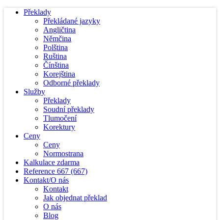
Překlady
Překládané jazyky
Angličtina
Němčina
Polština
Ruština
Čínština
Korejština
Odborné překlady
Služby
Překlady
Soudní překlady
Tlumočení
Korektury
Ceny
Ceny
Normostrana
Kalkulace zdarma
Reference
667
(667)
Kontakt/O nás
Kontakt
Jak objednat překlad
O nás
Blog