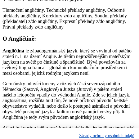
Tlumočení angličtiny, Technické překlady angličtiny, Odborné
překlady angličtiny, Korektury z/do angličtiny, Soudní překlady
(překladatel) z/do angličtiny, Expresní překlady z/do angličtiny,
Právní překlady z/do angličtiny
O Angličtině:
Angličtina
je západogermánský jazyk, který se vyvinul od pátého
století n. l. na území Anglie. Je třetím nejrozšířenějším mateřským
jazykem na světě po čínštině a španělštině. Bývá považován za
světový lingua franca – globálním komunikačním prostředkem i
mezi osobami, jejichž rodným jazykem není.
Germánsky mluvící kmeny z různých částí severozápadního
Německa (Sasové, Anglové) a Jutska (Jutové) v pátém století
našeho letopočtu vpadly do východní Anglie. Zde se jejich jazyk,
anglosaština, rozšířila bud tím, že nově příchozí původní keltské
obyvatelstvo vytlačili, nebo došlo k postupné asimilaci a původní
obyvatelé postupně jazyk a kulturu nové panující vrstvy přijali.
Angličtina je tedy svým původem anglofríský jazyk.
Ať už byl postup jejího rozšiřování jakýkoliv, jednotlivé germánské
dialekty se časem sloučily do jazyka dnes nazývaného
Zásady ochrany osobních údajů
„staroangličtina“, jež připomínal některá dnešní nářečí