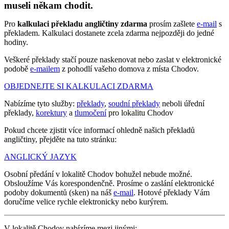
museli někam chodit.
Pro
kalkulaci překladu angličtiny zdarma
prosím zašlete
e-mail
s
překladem. Kalkulaci dostanete zcela zdarma nejpozději do jedné
hodiny.
Veškeré překlady stačí pouze naskenovat nebo zaslat v elektronické
podobě
e-mailem
z pohodlí vašeho domova z místa Chodov.
OBJEDNEJTE SI KALKULACI ZDARMA
Nabízíme tyto služby:
překlady
,
soudní překlady
neboli úřední
překlady,
korektury
a
tlumočení
pro lokalitu Chodov
Pokud chcete zjistit více informací ohledně našich překladů
angličtiny, přejděte na tuto stránku:
ANGLICKÝ JAZYK
Osobní předání v lokalitě Chodov bohužel nebude možné.
Obsloužíme Vás korespondenčně. Prosíme o zaslání elektronické
podoby dokumentů (sken) na náš
e-mail
. Hotové překlady Vám
doručíme velice rychle elektronicky nebo kurýrem.
V lokalitě Chodov nabízíme mezi jinými: