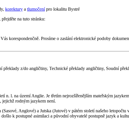
dy,
korektury
a
tlumočení
pro lokalitu Bystré
 přejděte na tuto stránku:
 Vás korespondenčně. Prosíme o zaslání elektronické podoby dokumen
í překlady z/do angličtiny, Technické překlady angličtiny, Soudní překl
etí n. l. na území Anglie. Je třetím nejrozšířenějším mateřským jazyke
, jejichž rodným jazykem není.
sové, Anglové) a Jutska (Jutové) v pátém století našeho letopočtu vpa
o došlo k postupné asimilaci a původní obyvatelé postupně jazyk a kult