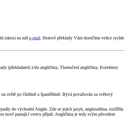
tů (sken) na náš
e-mail
. Hotové překlady Vám doručíme velice rychle
ady (překladatel) z/do angličtiny, Tlumočení angličtiny, Korektury
m na světě po čínštině a španělštině. Bývá považován za světový
dly do východní Anglie. Zde se jejich jazyk, anglosaština, rozšířila
uru nové panující vrstvy přijali. Angličtina je tedy svým původem