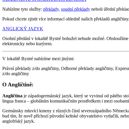
Nabízíme tyto služby:
překlady
,
soudní překlady
neboli úřední překla
Pokud chcete zjistit více informací ohledně našich překladů angličtiny,
ANGLICKÝ JAZYK
Osobní předání v lokalitě Bystré bohužel nebude možné. Obsloužíme
elektronicky nebo kurýrem.
V lokalitě Bystré nabízíme mezi jinými:
Právní překlady z/do angličtiny, Odborné překlady angličtiny, Expresn
z/do angličtiny
O Angličtině:
Angličtina
je západogermánský jazyk, který se vyvinul od pátého stol
lingua franca – globálním komunikačním prostředkem i mezi osobami
Germánsky mluvící kmeny z různých částí severozápadního Německa (Sa
bud tím, že nově příchozí původní keltské obyvatelstvo vytlačili, neb
anglofríský jazyk.