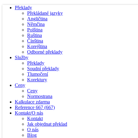
Překlady
Překládané jazyky
Angličtina
Němčina
Polština
Ruština
Čínština
Korejština
Odborné překlady
Služby
Překlady
Soudní překlady
Tlumočení
Korektury
Ceny
Ceny
Normostrana
Kalkulace zdarma
Reference
667
(667)
Kontakt/O nás
Kontakt
Jak objednat překlad
O nás
Blog