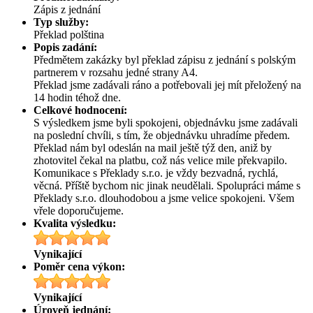
Zápis z jednání
Typ služby:
Překlad polština
Popis zadání:
Předmětem zakázky byl překlad zápisu z jednání s polským
partnerem v rozsahu jedné strany A4.
Překlad jsme zadávali ráno a potřebovali jej mít přeložený na
14 hodin téhož dne.
Celkové hodnocení:
S výsledkem jsme byli spokojeni, objednávku jsme zadávali
na poslední chvíli, s tím, že objednávku uhradíme předem.
Překlad nám byl odeslán na mail ještě týž den, aniž by
zhotovitel čekal na platbu, což nás velice mile překvapilo.
Komunikace s Překlady s.r.o. je vždy bezvadná, rychlá,
věcná. Příště bychom nic jinak neudělali. Spolupráci máme s
Překlady s.r.o. dlouhodobou a jsme velice spokojeni. Všem
vřele doporučujeme.
Kvalita výsledku:
Vynikající
Poměr cena výkon:
Vynikající
Úroveň jednání: