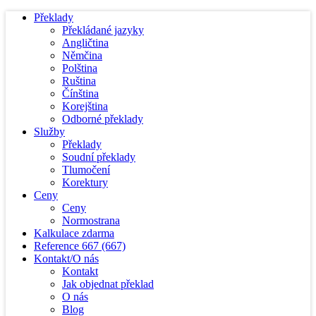
Překlady
Překládané jazyky
Angličtina
Němčina
Polština
Ruština
Čínština
Korejština
Odborné překlady
Služby
Překlady
Soudní překlady
Tlumočení
Korektury
Ceny
Ceny
Normostrana
Kalkulace zdarma
Reference
667
(667)
Kontakt/O nás
Kontakt
Jak objednat překlad
O nás
Blog