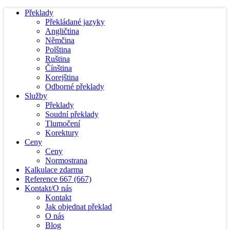
Překlady
Překládané jazyky
Angličtina
Němčina
Polština
Ruština
Čínština
Korejština
Odborné překlady
Služby
Překlady
Soudní překlady
Tlumočení
Korektury
Ceny
Ceny
Normostrana
Kalkulace zdarma
Reference
667
(667)
Kontakt/O nás
Kontakt
Jak objednat překlad
O nás
Blog