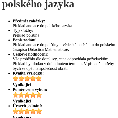
polského jazyka
Předmět zakázky:
Překlad anotace do polského jazyka
Typ služby:
Překlad polština
Popis zadání:
Překlad anotace do polštiny k vědeckému článku do polského
časopisu Didactica Mathematicae.
Celkové hodnocení:
Vše proběhlo dle domluvy, cena odpovídala požadavkům.
Překlad byl dodán v dohodnutém termínu. V případě potřeby
bych se opět na společnost obrátil.
Kvalita výsledku:
Vynikající
Poměr cena výkon:
Vynikající
Úroveň jednání:
Vynikající