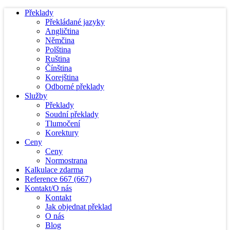
Překlady
Překládané jazyky
Angličtina
Němčina
Polština
Ruština
Čínština
Korejština
Odborné překlady
Služby
Překlady
Soudní překlady
Tlumočení
Korektury
Ceny
Ceny
Normostrana
Kalkulace zdarma
Reference
667
(667)
Kontakt/O nás
Kontakt
Jak objednat překlad
O nás
Blog